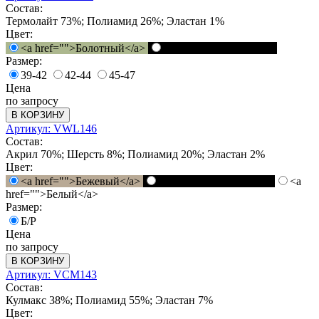
Состав:
Термолайт 73%; Полиамид 26%; Эластан 1%
Цвет:
<a href="">Болотный</a>
<a href="">Черный</a>
Размер:
39-42
42-44
45-47
Цена
по запросу
В КОРЗИНУ
Артикул: VWL146
Состав:
Акрил 70%; Шерсть 8%; Полиамид 20%; Эластан 2%
Цвет:
<a href="">Бежевый</a>
<a href="">Черный</a>
<a
href="">Белый</a>
Размер:
Б/Р
Цена
по запросу
В КОРЗИНУ
Артикул: VCM143
Состав:
Кулмакс 38%; Полиамид 55%; Эластан 7%
Цвет: