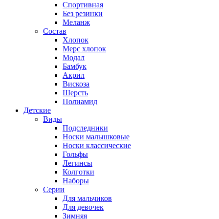
Спортивная
Без резинки
Меланж
Состав
Хлопок
Мерс хлопок
Модал
Бамбук
Акрил
Вискоза
Шерсть
Полиамид
Детские
Виды
Подследники
Носки малышковые
Носки классические
Гольфы
Легинсы
Колготки
Наборы
Серии
Для мальчиков
Для девочек
Зимняя