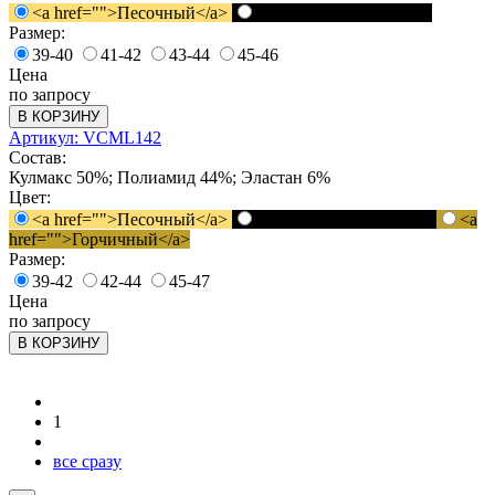
<a href="">Песочный</a>
<a href="">Черный</a>
Размер:
39-40
41-42
43-44
45-46
Цена
по запросу
В КОРЗИНУ
Артикул: VCML142
Состав:
Кулмакс 50%; Полиамид 44%; Эластан 6%
Цвет:
<a href="">Песочный</a>
<a href="">Черный</a>
<a
href="">Горчичный</a>
Размер:
39-42
42-44
45-47
Цена
по запросу
В КОРЗИНУ
1
все сразу