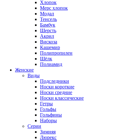
Хлопок
Мерс хлопок
Модал
Тенсель
Бамбук
Шерсть
Акрил
Вискоза
Кашемир
Полипропилен
Шёлк
Полиамид
Женские
Виды
Подследники
Носки короткие
Носки средние
Носки классические
Гетры
Гольфы
Гольфины
Наборы
Серии
Зимняя
Люрекс