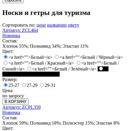
Сбросить
Носки и гетры для туризма
Сортировать по:
цене
названию
цвету
Артикул: ZCL464
Новинка
Состав:
Хлопок 55%; Полиамид 34%; Эластан 11%
Цвет:
<a href="">Белый</a>
<a href="">Белый / Чёрный</a>
<a href="">Белый / Красный</a>
<a href="">Белый /
Синий</a>
<a href="">Белый / Зелёный</a>
<a
href="">Чёрный / Белый</a>
Размер:
25-27
27-29
29-31
Цена
по запросу
В КОРЗИНУ
Артикул: ZCPL359
Новинка
Состав:
Хлопок 59%; Полиамид 18%; Полиэстер 15%; Эластан 8%
Цвет: