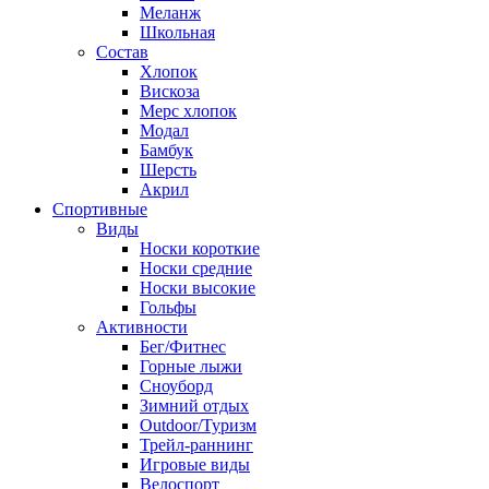
Меланж
Школьная
Состав
Хлопок
Вискоза
Мерс хлопок
Модал
Бамбук
Шерсть
Акрил
Спортивные
Виды
Носки короткие
Носки средние
Носки высокие
Гольфы
Активности
Бег/Фитнес
Горные лыжи
Сноуборд
Зимний отдых
Outdoor/Туризм
Трейл-раннинг
Игровые виды
Велоспорт