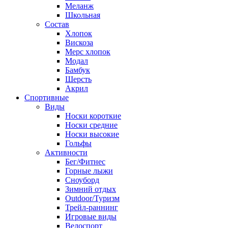
Меланж
Школьная
Состав
Хлопок
Вискоза
Мерс хлопок
Модал
Бамбук
Шерсть
Акрил
Спортивные
Виды
Носки короткие
Носки средние
Носки высокие
Гольфы
Активности
Бег/Фитнес
Горные лыжи
Сноуборд
Зимний отдых
Outdoor/Туризм
Трейл-раннинг
Игровые виды
Велоспорт