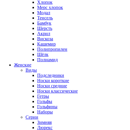
Хлопок
Мерс хлопок
Модал
Тенсель
Бамбук
Шерсть
Акрил
Вискоза
Кашемир
Полипропилен
Шёлк
Полиамид
Женские
Виды
Подследники
Носки короткие
Носки средние
Носки классические
Гетры
Гольфы
Гольфины
Наборы
Серии
Зимняя
Люрекс