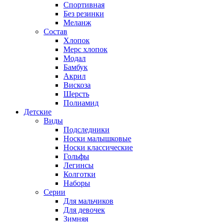
Спортивная
Без резинки
Меланж
Состав
Хлопок
Мерс хлопок
Модал
Бамбук
Акрил
Вискоза
Шерсть
Полиамид
Детские
Виды
Подследники
Носки малышковые
Носки классические
Гольфы
Легинсы
Колготки
Наборы
Серии
Для мальчиков
Для девочек
Зимняя