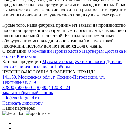
предоставляя на всю продукцию самые выгодные цены. У нас
вы можете заказать женские носки из акрила мелким, средним
и крупным оптом и получить свою покупку в сжатые сроки.
Кроме того, наша фабрика принимает заказы на производство
носочной продукции с фирменными логотипами, символикой
или оригинальной расцветкой. Благодаря современному
оборудованию мы наладили оперативный выпуск такой
продукции, поэтому вам не придется долго ждать.
О компании
О компании
Производство
Партнерам
Доставка и
оплата
Контакты
Каталог продукции
Мужские носки
Женские носки
Детские
носки
Спортивные носки
Наборы
ЧУЛОЧНО-НОСОЧНАЯ ФАБРИКА “ГРАНД”
141150
,
Московская обл.
,
г. Лосино-Петровский
,
ул.
Текстильная, д. 9
8 (800) 500-66-65
8 (495) 120-81-24
заказать обратный звонок
info@noskigrand.ru
Написать директору
Наши партнеры: