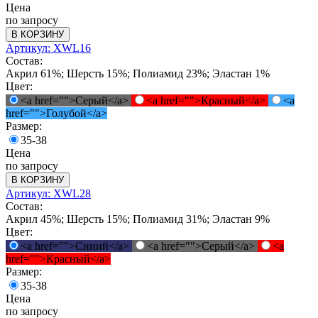
Цена
по запросу
В КОРЗИНУ
Артикул: XWL16
Состав:
Акрил 61%; Шерсть 15%; Полиамид 23%; Эластан 1%
Цвет:
<a href="">Серый</a>
<a href="">Красный</a>
<a
href="">Голубой</a>
Размер:
35-38
Цена
по запросу
В КОРЗИНУ
Артикул: XWL28
Состав:
Акрил 45%; Шерсть 15%; Полиамид 31%; Эластан 9%
Цвет:
<a href="">Синий</a>
<a href="">Серый</a>
<a
href="">Красный</a>
Размер:
35-38
Цена
по запросу