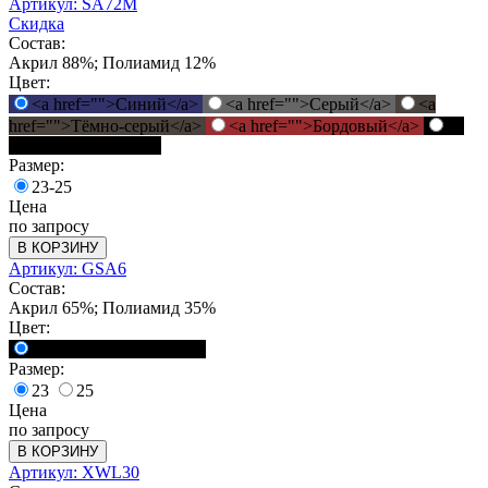
Артикул: SA72M
Скидка
Состав:
Акрил 88%; Полиамид 12%
Цвет:
<a href="">Синий</a>
<a href="">Серый</a>
<a
href="">Тёмно-серый</a>
<a href="">Бордовый</a>
<a
href="">Черный</a>
Размер:
23-25
Цена
по запросу
В КОРЗИНУ
Артикул: GSA6
Состав:
Акрил 65%; Полиамид 35%
Цвет:
<a href="">Черный</a>
Размер:
23
25
Цена
по запросу
В КОРЗИНУ
Артикул: XWL30