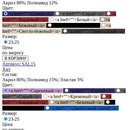
Акрил 88%; Полиамид 12%
Цвет:
<a href="">Синий</a>
<a href="">Серый</a>
<a
href="">Бордовый</a>
<a href="">Белый</a>
<a
href="">Бежевый</a>
<a href="">Черный</a>
<a
href="">Светло-бежевый</a>
<a href="">Тёмно-серый</a>
Размер:
23-25
Цена
по запросу
В КОРЗИНУ
Артикул: SAL15
Хит
Состав:
Акрил 80%; Полиамид 15%; Эластан 5%
Цвет:
<a href="">Сиреневый</a>
<a href="">Синий</a>
<a
href="">Серый</a>
<a href="">Кремовый</a>
<a
href="">Бордовый</a>
<a href="">Бежевый</a>
<a
href="">Черный</a>
<a href="">Джинсовый синий</a>
Размер:
23-25
Цена
по запросу