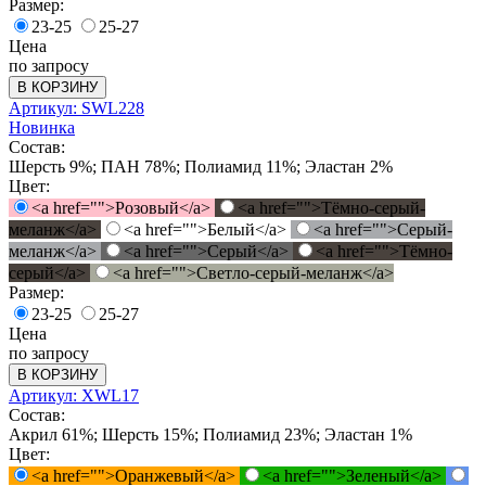
Размер:
23-25
25-27
Цена
по запросу
В КОРЗИНУ
Артикул: SWL228
Новинка
Состав:
Шерсть 9%; ПАН 78%; Полиамид 11%; Эластан 2%
Цвет:
<a href="">Розовый</a>
<a href="">Тёмно-серый-
меланж</a>
<a href="">Белый</a>
<a href="">Серый-
меланж</a>
<a href="">Серый</a>
<a href="">Тёмно-
серый</a>
<a href="">Светло-серый-меланж</a>
Размер:
23-25
25-27
Цена
по запросу
В КОРЗИНУ
Артикул: XWL17
Состав:
Акрил 61%; Шерсть 15%; Полиамид 23%; Эластан 1%
Цвет:
<a href="">Оранжевый</a>
<a href="">Зеленый</a>