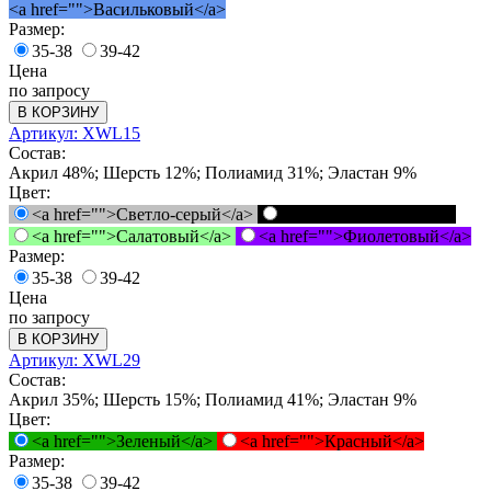
<a href="">Васильковый</a>
Размер:
35-38
39-42
Цена
по запросу
В КОРЗИНУ
Артикул: XWL15
Состав:
Акрил 48%; Шерсть 12%; Полиамид 31%; Эластан 9%
Цвет:
<a href="">Светло-серый</a>
<a href="">Черный</a>
<a href="">Салатовый</a>
<a href="">Фиолетовый</a>
Размер:
35-38
39-42
Цена
по запросу
В КОРЗИНУ
Артикул: XWL29
Состав:
Акрил 35%; Шерсть 15%; Полиамид 41%; Эластан 9%
Цвет:
<a href="">Зеленый</a>
<a href="">Красный</a>
Размер:
35-38
39-42