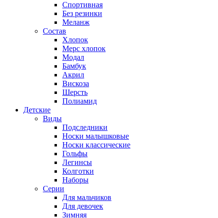
Спортивная
Без резинки
Меланж
Состав
Хлопок
Мерс хлопок
Модал
Бамбук
Акрил
Вискоза
Шерсть
Полиамид
Детские
Виды
Подследники
Носки малышковые
Носки классические
Гольфы
Легинсы
Колготки
Наборы
Серии
Для мальчиков
Для девочек
Зимняя