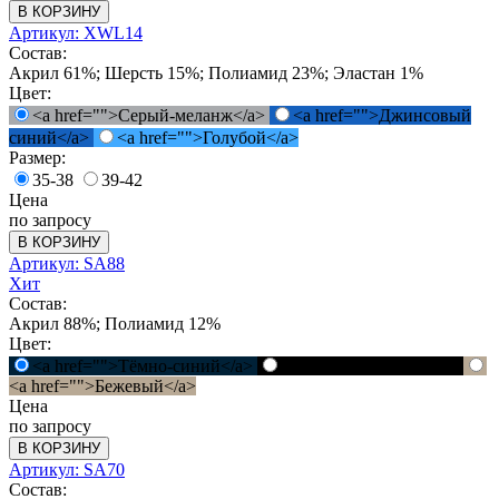
В КОРЗИНУ
Артикул: XWL14
Состав:
Акрил 61%; Шерсть 15%; Полиамид 23%; Эластан 1%
Цвет:
<a href="">Серый-меланж</a>
<a href="">Джинсовый
синий</a>
<a href="">Голубой</a>
Размер:
35-38
39-42
Цена
по запросу
В КОРЗИНУ
Артикул: SA88
Хит
Состав:
Акрил 88%; Полиамид 12%
Цвет:
<a href="">Тёмно-синий</a>
<a href="">Черный</a>
<a href="">Бежевый</a>
Цена
по запросу
В КОРЗИНУ
Артикул: SA70
Состав: