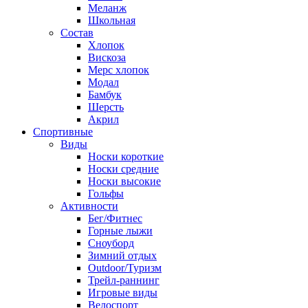
Меланж
Школьная
Состав
Хлопок
Вискоза
Мерс хлопок
Модал
Бамбук
Шерсть
Акрил
Спортивные
Виды
Носки короткие
Носки средние
Носки высокие
Гольфы
Активности
Бег/Фитнес
Горные лыжи
Сноуборд
Зимний отдых
Outdoor/Туризм
Трейл-раннинг
Игровые виды
Велоспорт