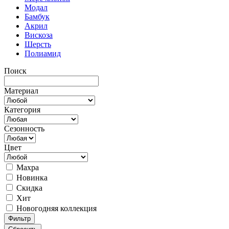
Модал
Бамбук
Акрил
Вискоза
Шерсть
Полиамид
Поиск
Материал
Категория
Сезонность
Цвет
Махра
Новинка
Скидка
Хит
Новогодняя коллекция
Фильтр