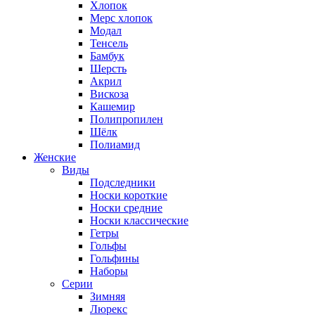
Хлопок
Мерс хлопок
Модал
Тенсель
Бамбук
Шерсть
Акрил
Вискоза
Кашемир
Полипропилен
Шёлк
Полиамид
Женские
Виды
Подследники
Носки короткие
Носки средние
Носки классические
Гетры
Гольфы
Гольфины
Наборы
Серии
Зимняя
Люрекс