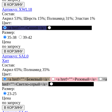
В КОРЗИНУ
Артикул: XWL18
Состав:
Акрил 53%; Шерсть 15%; Полиамид 31%; Эластан 1%
Цвет:
<a href="">Синий</a>
<a href="">Черный</a>
Размер:
35-38
39-42
Цена
по запросу
В КОРЗИНУ
Артикул: SAL0
Хит
Состав:
Акрил 65%; Полиамид 35%
Цвет:
<a href="">Бежевый</a>
<a href="">Розовый</a>
<a
href="">Светло-серый</a>
<a href="">Черный</a>
Размер:
23-25
Цена
по запросу
В КОРЗИНУ