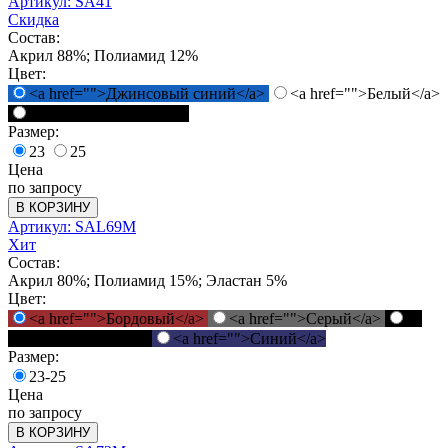
Артикул: SA41
Скидка
Состав:
Акрил 88%; Полиамид 12%
Цвет:
<a href="">Джинсовый синий</a>
<a href="">Белый</a>
<a href="">Черный</a>
Размер:
23
25
Цена
по запросу
В КОРЗИНУ
Артикул: SAL69M
Хит
Состав:
Акрил 80%; Полиамид 15%; Эластан 5%
Цвет:
<a href="">Бордовый</a>
<a href="">Серый</a>
<a
href="">Черный</a>
<a href="">Синий</a>
Размер:
23-25
Цена
по запросу
В КОРЗИНУ