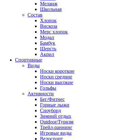
Меланж
Школьная
Состав
Хлопок
Вискоза
Мерс хлопок
Модал
Бамбук
Шерсть
Акрил
Спортивные
Виды
Носки короткие
Носки средние
Носки высокие
Гольфы
Активности
Бег/Фитнес
Горные лыжи
Сноуборд
Зимний отдых
Outdoor/Туризм
Трейл-раннинг
Игровые виды
Велоспорт