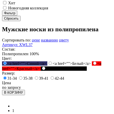
Хит
Новогодняя коллекция
Фильтр
Сбросить
Мужские носки из полипропилена
Сортировать по:
цене
названию
цвету
Артикул: XWL37
Состав:
Полипропилен 100%
Цвет:
<a href="">Синий</a>
<a href="">Белый</a>
<a
href="">Красный</a>
<a href="">Черный</a>
Размер:
31-34
35-38
39-41
42-44
Цена
по запросу
В КОРЗИНУ
1