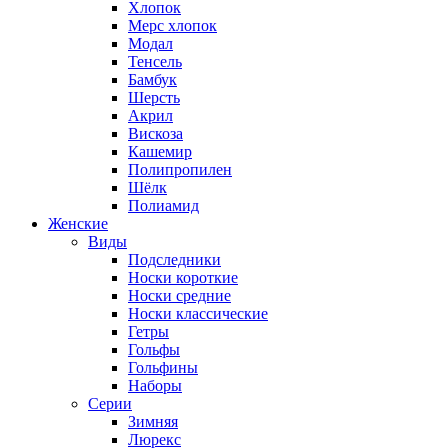
Хлопок
Мерс хлопок
Модал
Тенсель
Бамбук
Шерсть
Акрил
Вискоза
Кашемир
Полипропилен
Шёлк
Полиамид
Женские
Виды
Подследники
Носки короткие
Носки средние
Носки классические
Гетры
Гольфы
Гольфины
Наборы
Серии
Зимняя
Люрекс