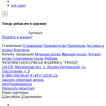
все сразу
×
Товар добавлен в корзину
Артикул:
Перейти в корзину
О компании
О компании
Производство
Партнерам
Доставка и
оплата
Контакты
Каталог продукции
Мужские носки
Женские носки
Детские
носки
Спортивные носки
Наборы
ЧУЛОЧНО-НОСОЧНАЯ ФАБРИКА “ГРАНД”
141150
,
Московская обл.
,
г. Лосино-Петровский
,
ул.
Текстильная, д. 9
8 (800) 500-66-65
8 (495) 120-81-24
заказать обратный звонок
info@noskigrand.ru
Написать директору
Наши партнеры: