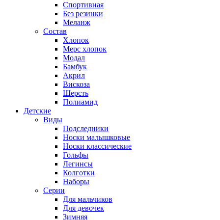
Спортивная
Без резинки
Меланж
Состав
Хлопок
Мерс хлопок
Модал
Бамбук
Акрил
Вискоза
Шерсть
Полиамид
Детские
Виды
Подследники
Носки малышковые
Носки классические
Гольфы
Легинсы
Колготки
Наборы
Серии
Для мальчиков
Для девочек
Зимняя