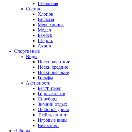
Школьная
Состав
Хлопок
Вискоза
Мерс хлопок
Модал
Бамбук
Шерсть
Акрил
Спортивные
Виды
Носки короткие
Носки средние
Носки высокие
Гольфы
Активности
Бег/Фитнес
Горные лыжи
Сноуборд
Зимний отдых
Outdoor/Туризм
Трейл-раннинг
Игровые виды
Велоспорт
Наборы