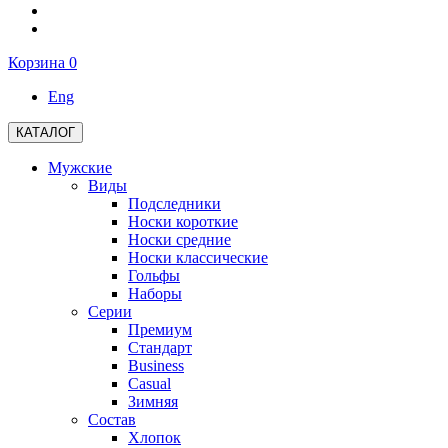
Корзина
0
Eng
КАТАЛОГ
Мужские
Виды
Подследники
Носки короткие
Носки средние
Носки классические
Гольфы
Наборы
Серии
Премиум
Стандарт
Business
Casual
Зимняя
Состав
Хлопок