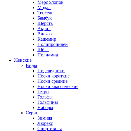
Мерс хлопок
Модал
Тенсель
Бамбук
Шерсть
Акрил
Вискоза
Кашемир
Полипропилен
Шёлк
Полиамид
Женские
Виды
Подследники
Носки короткие
Носки средние
Носки классические
Гетры
Гольфы
Гольфины
Наборы
Серии
Зимняя
Люрекс
Спортивная