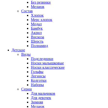
Без резинки
Меланж
Состав
Хлопок
Мерс хлопок
Модал
Бамбук
Акрил
Вискоза
Шерсть
Полиамид
Детские
Виды
Подследники
Носки малышковые
Носки классические
Гольфы
Легинсы
Колготки
Наборы
Серии
Для мальчиков
Для девочек
Зимняя
Меланж