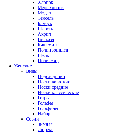
Хлопок
Мерс хлопок
Модал
Тенсель
Бамбук
Шерсть
Акрил
Вискоза
Кашемир
Полипропилен
Шёлк
Полиамид
Женские
Виды
Подследники
Носки короткие
Носки средние
Носки классические
Гетры
Гольфы
Гольфины
Наборы
Серии
Зимняя
Люрекс