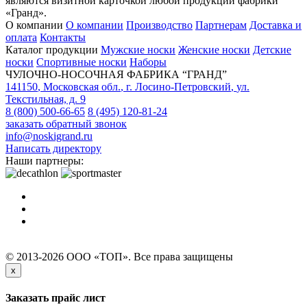
являются визитной карточкой любой продукции фабрики
«Гранд».
О компании
О компании
Производство
Партнерам
Доставка и
оплата
Контакты
Каталог продукции
Мужские носки
Женские носки
Детские
носки
Спортивные носки
Наборы
ЧУЛОЧНО-НОСОЧНАЯ ФАБРИКА “ГРАНД”
141150
,
Московская обл.
,
г. Лосино-Петровский
,
ул.
Текстильная, д. 9
8 (800) 500-66-65
8 (495) 120-81-24
заказать обратный звонок
info@noskigrand.ru
Написать директору
Наши партнеры:
© 2013-2026 ООО «ТОП». Все права защищены
x
Заказать прайс лист