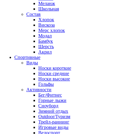
Меланж
Школьная
Состав
Хлопок
Вискоза
Мерс хлопок
Модал
Бамбук
Шерсть
Акрил
Спортивные
Виды
Носки короткие
Носки средние
Носки высокие
Гольфы
Активности
Бег/Фитнес
Горные лыжи
Сноуборд
Зимний отдых
Outdoor/Туризм
Трейл-раннинг
Игровые виды
Велоспорт