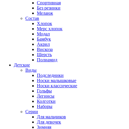
Спортивная
Без резинки
Меланж
Состав
Хлопок
Мерс хлопок
Модал
Бамбук
Акрил
Вискоза
Шерсть
Полиамид
Детские
Виды
Подследники
Носки малышковые
Носки классические
Гольфы
Легинсы
Колготки
Наборы
Серии
Для мальчиков
Для девочек
Зимняя