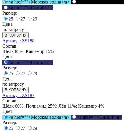
<a href="">Морская волна</a>
<a href="">Черный</a>
<a href="">Синий</a>
Размер:
25
27
29
Цена
по запросу
В КОРЗИНУ
Артикул: ZS188
Состав:
Шёлк 85%; Кашемир 15%
Цвет:
<a href="">Синий</a>
Размер:
25
27
29
Цена
по запросу
В КОРЗИНУ
Артикул: ZS187
Состав:
Шёлк 60%; Полиамид 25%; Лён 11%; Кашемир 4%
Цвет:
<a href="">Морская волна</a>
<a href="">Синий</a>
Размер:
25
27
29