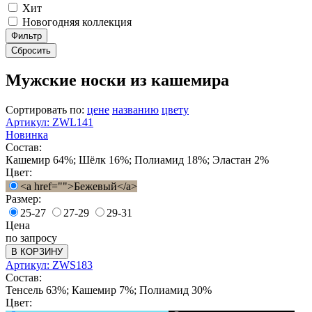
Хит
Новогодняя коллекция
Фильтр
Сбросить
Мужские носки из кашемира
Сортировать по:
цене
названию
цвету
Артикул: ZWL141
Новинка
Состав:
Кашемир 64%; Шёлк 16%; Полиамид 18%; Эластан 2%
Цвет:
<a href="">Бежевый</a>
Размер:
25-27
27-29
29-31
Цена
по запросу
В КОРЗИНУ
Артикул: ZWS183
Состав:
Тенсель 63%; Кашемир 7%; Полиамид 30%
Цвет: