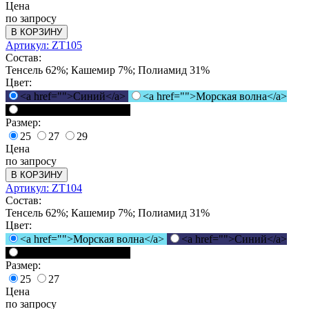
Цена
по запросу
В КОРЗИНУ
Артикул: ZT105
Состав:
Тенсель 62%; Кашемир 7%; Полиамид 31%
Цвет:
<a href="">Синий</a>
<a href="">Морская волна</a>
<a href="">Черный</a>
Размер:
25
27
29
Цена
по запросу
В КОРЗИНУ
Артикул: ZT104
Состав:
Тенсель 62%; Кашемир 7%; Полиамид 31%
Цвет:
<a href="">Морская волна</a>
<a href="">Синий</a>
<a href="">Черный</a>
Размер:
25
27
Цена
по запросу