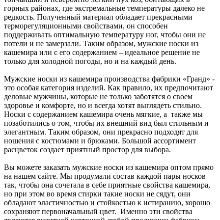
горных районах, где экстремальные температуры далеко не
редкость. Полученный материал обладает прекрасными
терморегуляционными свойствами, он способен
поддерживать оптимальную температуру ног, чтобы они не
потели и не замерзали. Таким образом, мужские носки из
кашемира или с его содержанием – идеальное решение не
только для холодной погоды, но и на каждый день.
Мужские носки из кашемира производства фабрики «Гранд» -
это особая категория изделий. Как правило, их предпочитают
деловые мужчины, которые не только заботятся о своем
здоровье и комфорте, но и всегда хотят выглядеть стильно.
Носки с содержанием кашемира очень мягкие, а также мы
позаботились о том, чтобы их внешний вид был стильным и
элегантным. Таким образом, они прекрасно подходят для
ношения с костюмами и брюками. Большой ассортимент
расцветок создает приятный простор для выбора.
Вы можете заказать мужские носки из кашемира оптом прямо
на нашем сайте. Мы продумали состав каждой пары носков
так, чтобы она сочетала в себе приятные свойства кашемира,
но при этом во время стирки такие носки не сядут, они
обладают эластичностью и стойкостью к истиранию, хорошо
сохраняют первоначальный цвет. Именно эти свойства