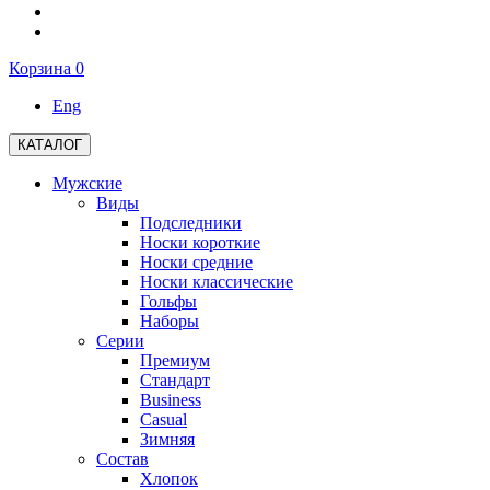
Корзина
0
Eng
КАТАЛОГ
Мужские
Виды
Подследники
Носки короткие
Носки средние
Носки классические
Гольфы
Наборы
Серии
Премиум
Стандарт
Business
Casual
Зимняя
Состав
Хлопок