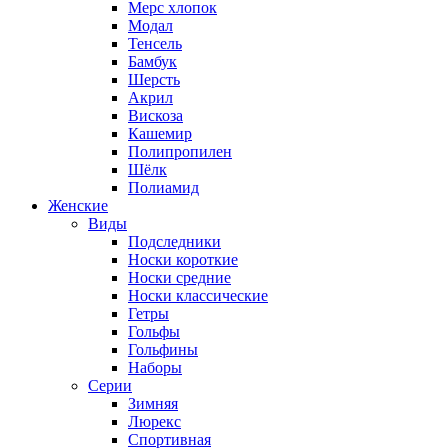
Мерс хлопок
Модал
Тенсель
Бамбук
Шерсть
Акрил
Вискоза
Кашемир
Полипропилен
Шёлк
Полиамид
Женские
Виды
Подследники
Носки короткие
Носки средние
Носки классические
Гетры
Гольфы
Гольфины
Наборы
Серии
Зимняя
Люрекс
Спортивная