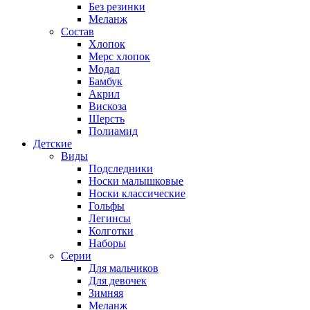
Без резинки
Меланж
Состав
Хлопок
Мерс хлопок
Модал
Бамбук
Акрил
Вискоза
Шерсть
Полиамид
Детские
Виды
Подследники
Носки малышковые
Носки классические
Гольфы
Легинсы
Колготки
Наборы
Серии
Для мальчиков
Для девочек
Зимняя
Меланж