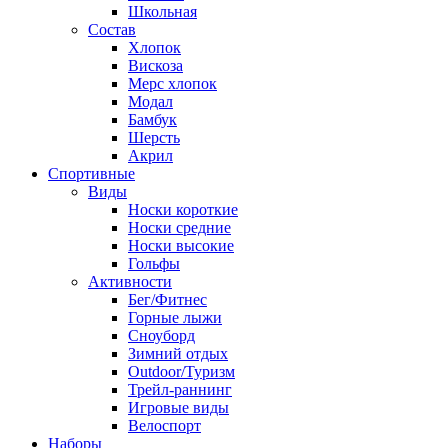
Школьная
Состав
Хлопок
Вискоза
Мерс хлопок
Модал
Бамбук
Шерсть
Акрил
Спортивные
Виды
Носки короткие
Носки средние
Носки высокие
Гольфы
Активности
Бег/Фитнес
Горные лыжи
Сноуборд
Зимний отдых
Outdoor/Туризм
Трейл-раннинг
Игровые виды
Велоспорт
Наборы