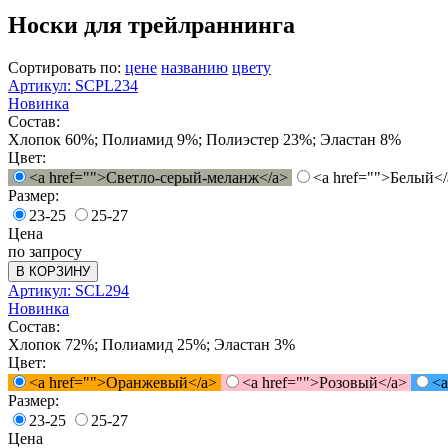
Носки для трейлраннинга
Сортировать по:
цене
названию
цвету
Артикул: SCPL234
Новинка
Состав:
Хлопок 60%; Полиамид 9%; Полиэстер 23%; Эластан 8%
Цвет:
<a href="">Светло-серый-меланж</a>
<a href="">Белый</
Размер:
23-25
25-27
Цена
по запросу
В КОРЗИНУ
Артикул: SCL294
Новинка
Состав:
Хлопок 72%; Полиамид 25%; Эластан 3%
Цвет:
<a href="">Оранжевый</a>
<a href="">Розовый</a>
<a
Размер:
23-25
25-27
Цена