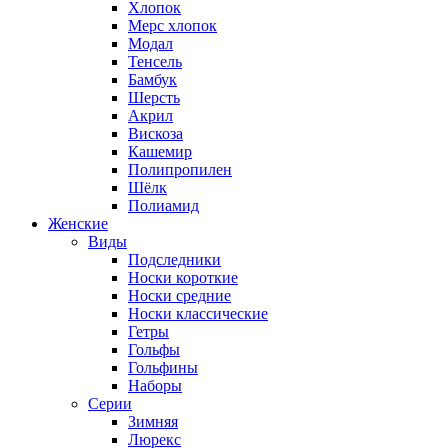
Хлопок
Мерс хлопок
Модал
Тенсель
Бамбук
Шерсть
Акрил
Вискоза
Кашемир
Полипропилен
Шёлк
Полиамид
Женские
Виды
Подследники
Носки короткие
Носки средние
Носки классические
Гетры
Гольфы
Гольфины
Наборы
Серии
Зимняя
Люрекс