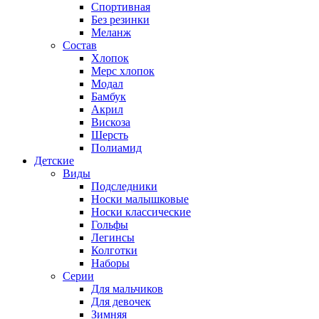
Спортивная
Без резинки
Меланж
Состав
Хлопок
Мерс хлопок
Модал
Бамбук
Акрил
Вискоза
Шерсть
Полиамид
Детские
Виды
Подследники
Носки малышковые
Носки классические
Гольфы
Легинсы
Колготки
Наборы
Серии
Для мальчиков
Для девочек
Зимняя