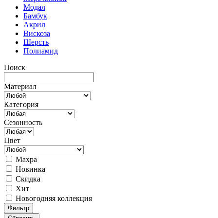
Модал
Бамбук
Акрил
Вискоза
Шерсть
Полиамид
Поиск
Материал
Категория
Сезонность
Цвет
Махра
Новинка
Скидка
Хит
Новогодняя коллекция
Фильтр