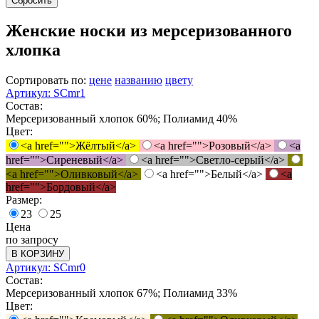
Сбросить
Женские носки из мерсеризованного
хлопка
Сортировать по:
цене
названию
цвету
Артикул: SCmr1
Состав:
Мерсеризованный хлопок 60%; Полиамид 40%
Цвет:
<a href="">Жёлтый</a>
<a href="">Розовый</a>
<a
href="">Сиреневый</a>
<a href="">Светло-серый</a>
<a href="">Оливковый</a>
<a href="">Белый</a>
<a
href="">Бордовый</a>
Размер:
23
25
Цена
по запросу
В КОРЗИНУ
Артикул: SCmr0
Состав:
Мерсеризованный хлопок 67%; Полиамид 33%
Цвет: