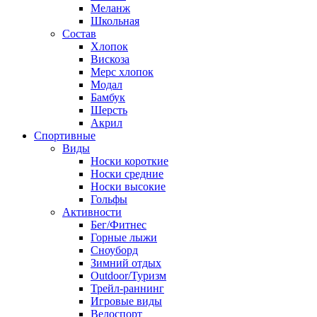
Меланж
Школьная
Состав
Хлопок
Вискоза
Мерс хлопок
Модал
Бамбук
Шерсть
Акрил
Спортивные
Виды
Носки короткие
Носки средние
Носки высокие
Гольфы
Активности
Бег/Фитнес
Горные лыжи
Сноуборд
Зимний отдых
Outdoor/Туризм
Трейл-раннинг
Игровые виды
Велоспорт