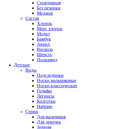
Спортивная
Без резинки
Меланж
Состав
Хлопок
Мерс хлопок
Модал
Бамбук
Акрил
Вискоза
Шерсть
Полиамид
Детские
Виды
Подследники
Носки малышковые
Носки классические
Гольфы
Легинсы
Колготки
Наборы
Серии
Для мальчиков
Для девочек
Зимняя