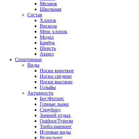
Меланж
Школьная
Состав
Хлопок
Вискоза
Мерс хлопок
Модал
Бамбук
Шерсть
Акрил
Спортивные
Виды
Носки короткие
Носки средние
Носки высокие
Гольфы
Активности
Бег/Фитнес
Горные лыжи
Сноуборд
Зимний отдых
Outdoor/Туризм
Трейл-раннинг
Игровые виды
Велоспорт