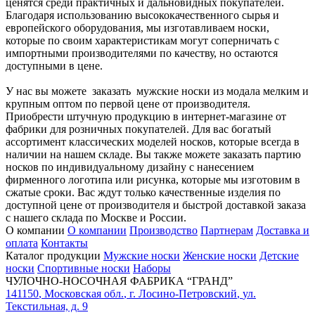
ценятся среди практичных и дальновидных покупателей.
Благодаря использованию высококачественного сырья и
европейского оборудования, мы изготавливаем носки,
которые по своим характеристикам могут соперничать с
импортными производителями по качеству, но остаются
доступными в цене.
У нас вы можете заказать мужские носки из модала мелким и
крупным оптом по первой цене от производителя.
Приобрести штучную продукцию в интернет-магазине от
фабрики для розничных покупателей. Для вас богатый
ассортимент классических моделей носков, которые всегда в
наличии на нашем складе. Вы также можете заказать партию
носков по индивидуальному дизайну с нанесением
фирменного логотипа или рисунка, которые мы изготовим в
сжатые сроки. Вас ждут только качественные изделия по
доступной цене от производителя и быстрой доставкой заказа
с нашего склада по Москве и России.
О компании
О компании
Производство
Партнерам
Доставка и
оплата
Контакты
Каталог продукции
Мужские носки
Женские носки
Детские
носки
Спортивные носки
Наборы
ЧУЛОЧНО-НОСОЧНАЯ ФАБРИКА “ГРАНД”
141150
,
Московская обл.
,
г. Лосино-Петровский
,
ул.
Текстильная, д. 9