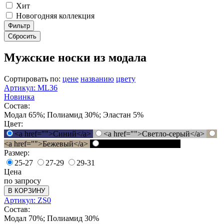
Хит
Новогодняя коллекция
Фильтр
Сбросить
Мужские носки из модала
Сортировать по:
цене
названию
цвету
Артикул: ML36
Новинка
Состав:
Модал 65%; Полиамид 30%; Эластан 5%
Цвет:
<a href="">Синий</a>
<a href="">Светло-серый</a>
<a href="">Бежевый</a>
<a href="">Черный</a>
Размер:
25-27
27-29
29-31
Цена
по запросу
В КОРЗИНУ
Артикул: ZS0
Состав:
Модал 70%; Полиамид 30%