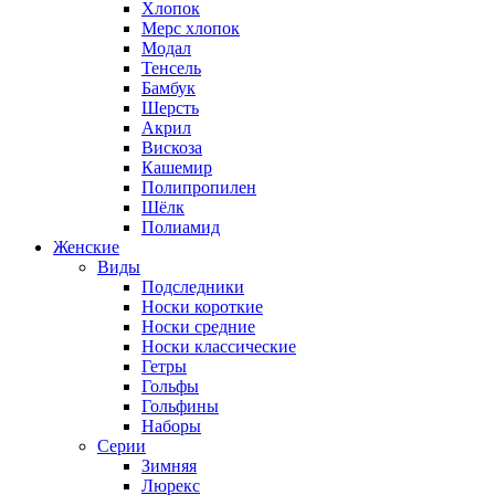
Хлопок
Мерс хлопок
Модал
Тенсель
Бамбук
Шерсть
Акрил
Вискоза
Кашемир
Полипропилен
Шёлк
Полиамид
Женские
Виды
Подследники
Носки короткие
Носки средние
Носки классические
Гетры
Гольфы
Гольфины
Наборы
Серии
Зимняя
Люрекс