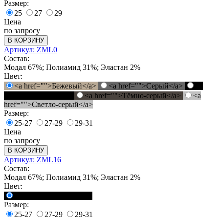
Размер:
25
27
29
Цена
по запросу
В КОРЗИНУ
Артикул: ZML0
Состав:
Модал 67%; Полиамид 31%; Эластан 2%
Цвет:
<a href="">Бежевый</a>
<a href="">Серый</a>
<a
href="">Черный</a>
<a href="">Тёмно-серый</a>
<a
href="">Светло-серый</a>
Размер:
25-27
27-29
29-31
Цена
по запросу
В КОРЗИНУ
Артикул: ZML16
Состав:
Модал 67%; Полиамид 31%; Эластан 2%
Цвет:
<a href="">Черный</a>
Размер:
25-27
27-29
29-31