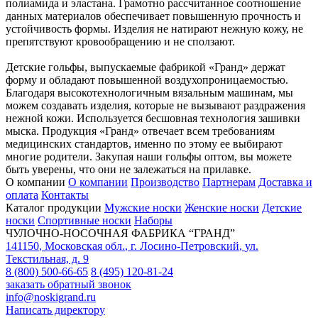
полиамида и эластана. Грамотно рассчитанное соотношение
данных материалов обеспечивает повышенную прочность и
устойчивость формы. Изделия не натирают нежную кожу, не
препятствуют кровообращению и не сползают.
Детские гольфы, выпускаемые фабрикой «Гранд» держат
форму и обладают повышенной воздухопроницаемостью.
Благодаря высокотехнологичным вязальным машинам, мы
можем создавать изделия, которые не вызывают раздражения
нежной кожи. Используется бесшовная технология зашивки
мыска. Продукция «Гранд» отвечает всем требованиям
медицинских стандартов, именно по этому ее выбирают
многие родители. Закупая наши гольфы оптом, вы можете
быть уверены, что они не залежаться на прилавке.
О компании
О компании
Производство
Партнерам
Доставка и
оплата
Контакты
Каталог продукции
Мужские носки
Женские носки
Детские
носки
Спортивные носки
Наборы
ЧУЛОЧНО-НОСОЧНАЯ ФАБРИКА “ГРАНД”
141150
,
Московская обл.
,
г. Лосино-Петровский
,
ул.
Текстильная, д. 9
8 (800) 500-66-65
8 (495) 120-81-24
заказать обратный звонок
info@noskigrand.ru
Написать директору