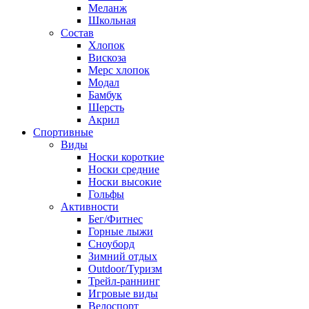
Меланж
Школьная
Состав
Хлопок
Вискоза
Мерс хлопок
Модал
Бамбук
Шерсть
Акрил
Спортивные
Виды
Носки короткие
Носки средние
Носки высокие
Гольфы
Активности
Бег/Фитнес
Горные лыжи
Сноуборд
Зимний отдых
Outdoor/Туризм
Трейл-раннинг
Игровые виды
Велоспорт