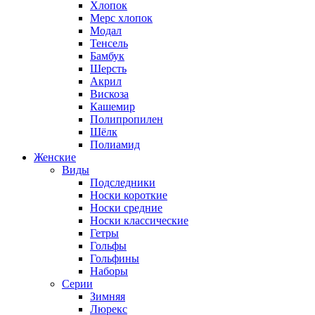
Хлопок
Мерс хлопок
Модал
Тенсель
Бамбук
Шерсть
Акрил
Вискоза
Кашемир
Полипропилен
Шёлк
Полиамид
Женские
Виды
Подследники
Носки короткие
Носки средние
Носки классические
Гетры
Гольфы
Гольфины
Наборы
Серии
Зимняя
Люрекс