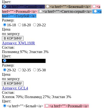
Цвет:
<a href="">Синий</a>
<a href="">Бежевый</a>
<a
href="">Розовый</a>
<a href="">Светло-серый</a>
<a
href="">Голубой</a>
Размер:
16-18
18-20
20-22
Цена
по запросу
В КОРЗИНУ
Артикул: XWL19JR
Состав:
Полиамид 97%; Эластан 3%
Цвет:
<a href="">Черный</a>
Размер:
29-32
32-35
35-38
Цена
по запросу
В КОРЗИНУ
Артикул: GCL4
Состав:
Хлопок 70%; Полиамид 27%; Эластан 3%
Цвет:
<a href="">Белый</a>
<a href="">Розовый</a>