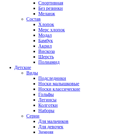
Спортивная
Без резинки
Меланж
Состав
Хлопок
Мерс хлопок
Модал
Бамбук
Акрил
Вискоза
Шерсть
Полиамид
Детские
Виды
Подследники
Носки малышковые
Носки классические
Гольфы
Легинсы
Колготки
Наборы
Серии
Для мальчиков
Для девочек
Зимняя