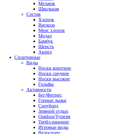
Меланж
Школьная
Состав
Хлопок
Вискоза
Мерс хлопок
Модал
Бамбук
Шерсть
Акрил
Спортивные
Виды
Носки короткие
Носки средние
Носки высокие
Гольфы
Активности
Бег/Фитнес
Горные лыжи
Сноуборд
Зимний отдых
Outdoor/Туризм
Трейл-раннинг
Игровые виды
Велоспорт