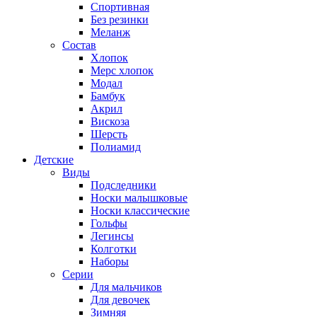
Спортивная
Без резинки
Меланж
Состав
Хлопок
Мерс хлопок
Модал
Бамбук
Акрил
Вискоза
Шерсть
Полиамид
Детские
Виды
Подследники
Носки малышковые
Носки классические
Гольфы
Легинсы
Колготки
Наборы
Серии
Для мальчиков
Для девочек
Зимняя