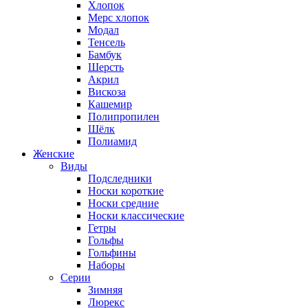
Хлопок
Мерс хлопок
Модал
Тенсель
Бамбук
Шерсть
Акрил
Вискоза
Кашемир
Полипропилен
Шёлк
Полиамид
Женские
Виды
Подследники
Носки короткие
Носки средние
Носки классические
Гетры
Гольфы
Гольфины
Наборы
Серии
Зимняя
Люрекс