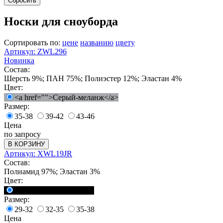
Сбросить
Носки для сноуборда
Сортировать по:
цене
названию
цвету
Артикул: ZWL296
Новинка
Состав:
Шерсть 9%; ПАН 75%; Полиэстер 12%; Эластан 4%
Цвет:
<a href="">Серый-меланж</a>
Размер:
35-38
39-42
43-46
Цена
по запросу
В КОРЗИНУ
Артикул: XWL19JR
Состав:
Полиамид 97%; Эластан 3%
Цвет:
<a href="">Черный</a>
Размер:
29-32
32-35
35-38
Цена