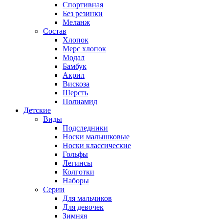
Спортивная
Без резинки
Меланж
Состав
Хлопок
Мерс хлопок
Модал
Бамбук
Акрил
Вискоза
Шерсть
Полиамид
Детские
Виды
Подследники
Носки малышковые
Носки классические
Гольфы
Легинсы
Колготки
Наборы
Серии
Для мальчиков
Для девочек
Зимняя