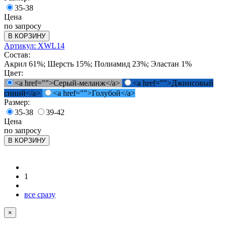
35-38
Цена
по запросу
В КОРЗИНУ
Артикул: XWL14
Состав:
Акрил 61%; Шерсть 15%; Полиамид 23%; Эластан 1%
Цвет:
<a href="">Серый-меланж</a>
<a href="">Джинсовый
синий</a>
<a href="">Голубой</a>
Размер:
35-38
39-42
Цена
по запросу
В КОРЗИНУ
1
все сразу
×