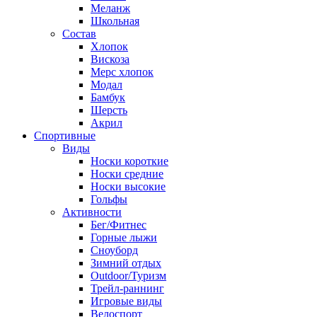
Меланж
Школьная
Состав
Хлопок
Вискоза
Мерс хлопок
Модал
Бамбук
Шерсть
Акрил
Спортивные
Виды
Носки короткие
Носки средние
Носки высокие
Гольфы
Активности
Бег/Фитнес
Горные лыжи
Сноуборд
Зимний отдых
Outdoor/Туризм
Трейл-раннинг
Игровые виды
Велоспорт