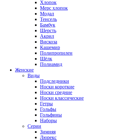
Хлопок
Мерс хлопок
Модал
Тенсель
Бамбук
Шерсть
Акрил
Вискоза
Кашемир
Полипропилен
Шёлк
Полиамид
Женские
Виды
Подследники
Носки короткие
Носки средние
Носки классические
Гетры
Гольфы
Гольфины
Наборы
Серии
Зимняя
Люрекс