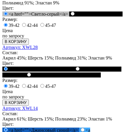
Полиамид 91%; Эластан 9%
Цвет:
<a href="">Светло-серый</a>
<a href="">Черный</a>
Размер:
39-42
42-44
45-47
Цена
по запросу
В КОРЗИНУ
Артикул: XWL28
Состав:
Акрил 45%; Шерсть 15%; Полиамид 31%; Эластан 9%
Цвет:
<a href="">Чёрный / Синий</a>
<a href="">Чёрный /
Серый</a>
<a href="">Чёрный / Красный</a>
Размер:
39-42
42-44
45-47
Цена
по запросу
В КОРЗИНУ
Артикул: XWL14
Состав:
Акрил 61%; Шерсть 15%; Полиамид 23%; Эластан 1%
Цвет:
<a href="">Джинсовый синий</a>
<a