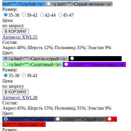
href="">Голубой</a>
<a href="">Серый-меланж</a>
Размер:
35-38
39-42
42-44
45-47
Цена
по запросу
В КОРЗИНУ
Артикул: XWL15
Состав:
Акрил 48%; Шерсть 12%; Полиамид 31%; Эластан 9%
Цвет:
<a href="">Светло-серый</a>
<a href="">Черный</a>
<a href="">Салатовый</a>
<a href="">Фиолетовый</a>
Размер:
35-38
39-42
Цена
по запросу
В КОРЗИНУ
Артикул: XWL28
Состав:
Акрил 45%; Шерсть 15%; Полиамид 31%; Эластан 9%
Цвет:
<a href="">Синий</a>
<a href="">Серый</a>
<a
href="">Красный</a>
Размер: