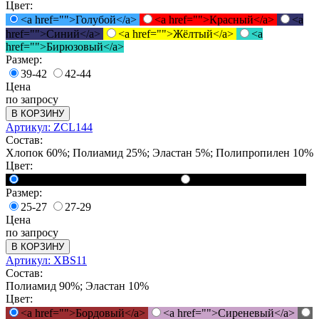
Цвет:
<a href="">Голубой</a>
<a href="">Красный</a>
<a
href="">Синий</a>
<a href="">Жёлтый</a>
<a
href="">Бирюзовый</a>
Размер:
39-42
42-44
Цена
по запросу
В КОРЗИНУ
Артикул: ZCL144
Состав:
Хлопок 60%; Полиамид 25%; Эластан 5%; Полипропилен 10%
Цвет:
<a href="">Чёрный / Белый</a>
<a href="">Черный</a>
Размер:
25-27
27-29
Цена
по запросу
В КОРЗИНУ
Артикул: XBS11
Состав:
Полиамид 90%; Эластан 10%
Цвет:
<a href="">Бордовый</a>
<a href="">Сиреневый</a>