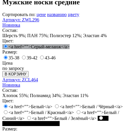
Мужские носки средние
Сортировать по:
цене
названию
цвету
Артикул: ZWL296
Новинка
Состав:
Шерсть 9%; ПАН 75%; Полиэстер 12%; Эластан 4%
Цвет:
<a href="">Серый-меланж</a>
Размер:
35-38
39-42
43-46
Цена
по запросу
В КОРЗИНУ
Артикул: ZCL464
Новинка
Состав:
Хлопок 55%; Полиамид 34%; Эластан 11%
Цвет:
<a href="">Белый</a>
<a href="">Белый / Чёрный</a>
<a href="">Белый / Красный</a>
<a href="">Белый /
Синий</a>
<a href="">Белый / Зелёный</a>
<a
href="">Чёрный / Белый</a>
Размер: