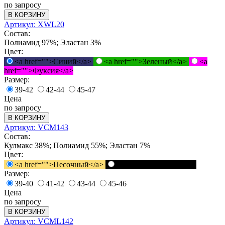
по запросу
В КОРЗИНУ
Артикул: XWL20
Состав:
Полиамид 97%; Эластан 3%
Цвет:
<a href="">Синий</a>
<a href="">Зеленый</a>
<a
href="">Фуксия</a>
Размер:
39-42
42-44
45-47
Цена
по запросу
В КОРЗИНУ
Артикул: VCM143
Состав:
Кулмакс 38%; Полиамид 55%; Эластан 7%
Цвет:
<a href="">Песочный</a>
<a href="">Черный</a>
Размер:
39-40
41-42
43-44
45-46
Цена
по запросу
В КОРЗИНУ
Артикул: VCML142