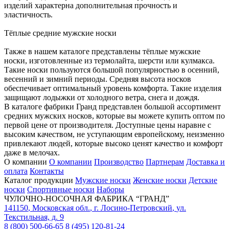
изделий характерна дополнительная прочность и
эластичность.
Тёплые средние мужские носки
Также в нашем каталоге представлены тёплые мужские
носки, изготовленные из термолайта, шерсти или кулмакса.
Такие носки пользуются большой популярностью в осенний,
весенний и зимний периоды. Средняя высота носков
обеспечивает оптимальный уровень комфорта. Такие изделия
защищают лодыжки от холодного ветра, снега и дождя.
В каталоге фабрики Гранд представлен большой ассортимент
средних мужских носков, которые вы можете купить оптом по
первой цене от производителя. Доступные цены наравне с
высоким качеством, не уступающим европейскому, неизменно
привлекают людей, которые высоко ценят качество и комфорт
даже в мелочах.
О компании
О компании
Производство
Партнерам
Доставка и
оплата
Контакты
Каталог продукции
Мужские носки
Женские носки
Детские
носки
Спортивные носки
Наборы
ЧУЛОЧНО-НОСОЧНАЯ ФАБРИКА “ГРАНД”
141150
,
Московская обл.
,
г. Лосино-Петровский
,
ул.
Текстильная, д. 9
8 (800) 500-66-65
8 (495) 120-81-24