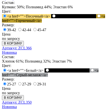
Состав:
Кулмакс 50%; Полиамид 44%; Эластан 6%
Цвет:
<a href="">Песочный</a>
<a href="">Черный</a>
<a
href="">Горчичный</a>
Размер:
39-42
42-44
45-47
Цена
по запросу
В КОРЗИНУ
Артикул: ZCL366
Новинка
Состав:
Хлопок 61%; Полиамид 32%; Эластан 7%
Цвет:
<a href="">Белый</a>
<a href="">Черный</a>
<a
href="">Серый-меланж</a>
Размер:
25-27
27-29
29-31
Цена
по запросу
В КОРЗИНУ
Артикул: ZCL350
Новинка