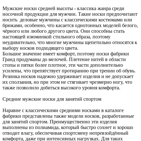
Мужские носки средней высоты - классика жанра среди
носочной продукции для мужчин. Такие носки предпочитают
носить деловые мужчины с классическими костюмами или
брюками, особенно, что касается однотонных моделей белого,
чёрного или любого другого цвета. Они способны стать
настоящей изюминкой стильного образа, поэтому
неудивительно, что многие мужчины щепетильно относятся к
выбору носков подходящего цвета.
Большое значение имеет комфорт, поэтому носки фабрики
Гранд продуманы до мелочей. Плетение нитей в области
стопы и пятки более плотное, эти части дополнительно
усилены, что препятствует протиранию при трении об обувь.
Резинка носков надежно удерживает изделия и не допускает
их сползания, но при этом не стягивает чрезмерно ногу, что
также позволило добиться высокого уровня комфорта.
Средние мужские носки для занятий спортом
Наравне с классическими средними носками в каталоге
фабрики представлены также модели носков, разработанные
для занятий спортом. Преимущественно эти изделия
выполнены из полиамида, который быстро сохнет и хорошо
отводит влагу, обеспечивая спортсмену непревзойдённый
комфорта, даже при интенсивных нагрузках. Для таких