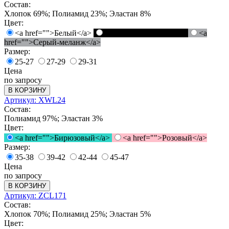
Состав:
Хлопок 69%; Полиамид 23%; Эластан 8%
Цвет:
<a href="">Белый</a>
<a href="">Черный</a>
<a
href="">Серый-меланж</a>
Размер:
25-27
27-29
29-31
Цена
по запросу
В КОРЗИНУ
Артикул: XWL24
Состав:
Полиамид 97%; Эластан 3%
Цвет:
<a href="">Бирюзовый</a>
<a href="">Розовый</a>
Размер:
35-38
39-42
42-44
45-47
Цена
по запросу
В КОРЗИНУ
Артикул: ZCL171
Состав:
Хлопок 70%; Полиамид 25%; Эластан 5%
Цвет: