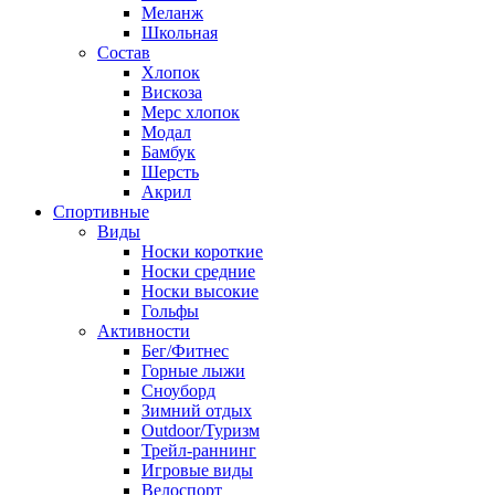
Меланж
Школьная
Состав
Хлопок
Вискоза
Мерс хлопок
Модал
Бамбук
Шерсть
Акрил
Спортивные
Виды
Носки короткие
Носки средние
Носки высокие
Гольфы
Активности
Бег/Фитнес
Горные лыжи
Сноуборд
Зимний отдых
Outdoor/Туризм
Трейл-раннинг
Игровые виды
Велоспорт