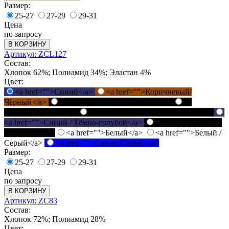
Размер:
25-27
27-29
29-31
Цена
по запросу
В КОРЗИНУ
Артикул: ZCL127
Состав:
Хлопок 62%; Полиамид 34%; Эластан 4%
Цвет:
<a href="">Синий</a>
<a href="">Коричневый/
Чёрный</a>
<a href="">Чёрный / Серый</a>
<a
href="">Черный</a>
<a href="">Чёрный / Бордовый</a>
<a href="">Синий / Тёмно-голубой</a>
<a href="">Чёрный
/ Зелёный</a>
<a href="">Белый</a>
<a href="">Белый /
Серый</a>
<a href="">Синий/Серый</a>
Размер:
25-27
27-29
29-31
Цена
по запросу
В КОРЗИНУ
Артикул: ZC83
Состав:
Хлопок 72%; Полиамид 28%
Цвет: