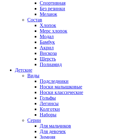
Спортивная
Без резинки
Меланж
Состав
Хлопок
Мерс хлопок
Модал
Бамбук
Акрил
Вискоза
Шерсть
Полиамид
Детские
Виды
Подследники
Носки малышковые
Носки классические
Гольфы
Легинсы
Колготки
Наборы
Серии
Для мальчиков
Для девочек
Зимняя