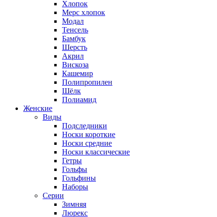
Хлопок
Мерс хлопок
Модал
Тенсель
Бамбук
Шерсть
Акрил
Вискоза
Кашемир
Полипропилен
Шёлк
Полиамид
Женские
Виды
Подследники
Носки короткие
Носки средние
Носки классические
Гетры
Гольфы
Гольфины
Наборы
Серии
Зимняя
Люрекс