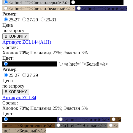
<a href="">Светло-серый</a>
<a href="">Черный</a>
<a href="">Светло-бежевый</a>
<a href="">Синий</a>
Размер:
25-27
27-29
29-31
Цена
по запросу
В КОРЗИНУ
Артикул: ZCL144(A1H)
Состав:
Хлопок 70%; Полиамид 27%; Эластан 3%
Цвет:
<a href="">Черный</a>
<a href="">Белый</a>
Размер:
25-27
27-29
Цена
по запросу
В КОРЗИНУ
Артикул: ZCL84
Состав:
Хлопок 70%; Полиамид 25%; Эластан 5%
Цвет:
<a href="">Черный</a>
<a href="">Синий</a>
<a
href="">Коричневый</a>
<a href="">Серый</a>
<a
href="">Бежевый</a>