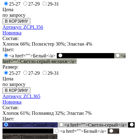
25-27
27-29
29-31
Цена
по запросу
В КОРЗИНУ
Артикул: ZCPL356
Новинка
Состав:
Хлопок 66%; Полиэстер 30%; Эластан 4%
Цвет:
<a href="">Белый</a>
<a href="">Черный</a>
<a
href="">Светло-серый-меланж</a>
Размер:
25-27
27-29
29-31
Цена
по запросу
В КОРЗИНУ
Артикул: ZCL365
Новинка
Состав:
Хлопок 61%; Полиамид 32%; Эластан 7%
Цвет:
<a href="">Синий</a>
<a href="">Светло-серый</a>
<a href="">Черный</a>
<a href="">Белый</a>
<a
href="">Тёмно-серый</a>