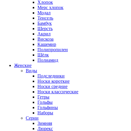
Хлопок
Мерс хлопок
Модал
Тенсель
Бамбук
Шерсть
Акрил
Вискоза
Кашемир
Полипропилен
Шёлк
Полиамид
Женские
Виды
Подследники
Носки короткие
Носки средние
Носки классические
Гетры
Гольфы
Гольфины
Наборы
Серии
Зимняя
Люрекс