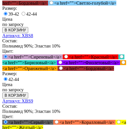
href="">Бордовый</a>
<a href="">Светло-голубой</a>
Размер:
39-42
42-44
Цена
по запросу
В КОРЗИНУ
Артикул: XBS8
Состав:
Полиамид 90%; Эластан 10%
Цвет:
<a href="">Сиреневый</a>
<a href="">Красный</a>
<a href="">Бирюзовый</a>
<a href="">Фиолетовый</a>
<a href="">Оранжевый</a>
<a href="">Бордовый</a>
Размер:
42-44
Цена
по запросу
В КОРЗИНУ
Артикул: XBS9
Состав:
Полиамид 90%; Эластан 10%
Цвет:
<a href="">Серый</a>
<a href="">Коралловый</a>
<a
href="">Жёлтый</a>