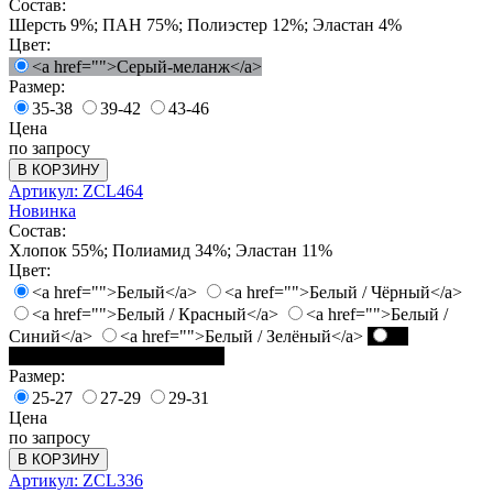
Состав:
Шерсть 9%; ПАН 75%; Полиэстер 12%; Эластан 4%
Цвет:
<a href="">Серый-меланж</a>
Размер:
35-38
39-42
43-46
Цена
по запросу
В КОРЗИНУ
Артикул: ZCL464
Новинка
Состав:
Хлопок 55%; Полиамид 34%; Эластан 11%
Цвет:
<a href="">Белый</a>
<a href="">Белый / Чёрный</a>
<a href="">Белый / Красный</a>
<a href="">Белый /
Синий</a>
<a href="">Белый / Зелёный</a>
<a
href="">Чёрный / Белый</a>
Размер:
25-27
27-29
29-31
Цена
по запросу
В КОРЗИНУ
Артикул: ZCL336