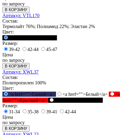
по запросу
В КОРЗИНУ
Артикул: VTL170
Состав:
Термолайт 76%; Полиамид 22%; Эластан 2%
Цвет:
<a href="">Черный</a>
Размер:
39-42
42-44
45-47
Цена
по запросу
В КОРЗИНУ
Артикул: XWL37
Состав:
Полипропилен 100%
Цвет:
<a href="">Синий</a>
<a href="">Белый</a>
<a
href="">Красный</a>
<a href="">Черный</a>
Размер:
31-34
35-38
39-41
42-44
Цена
по запросу
В КОРЗИНУ
Артикул: XWL23