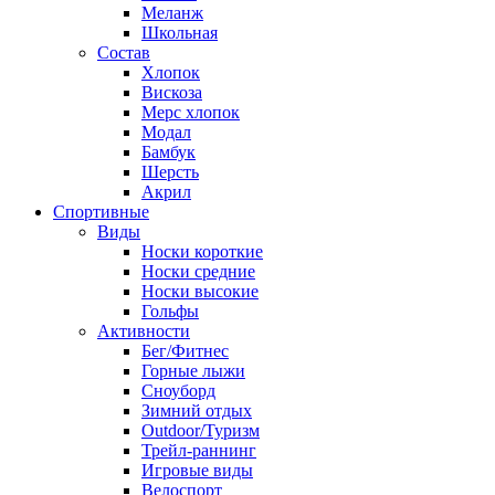
Меланж
Школьная
Состав
Хлопок
Вискоза
Мерс хлопок
Модал
Бамбук
Шерсть
Акрил
Спортивные
Виды
Носки короткие
Носки средние
Носки высокие
Гольфы
Активности
Бег/Фитнес
Горные лыжи
Сноуборд
Зимний отдых
Outdoor/Туризм
Трейл-раннинг
Игровые виды
Велоспорт