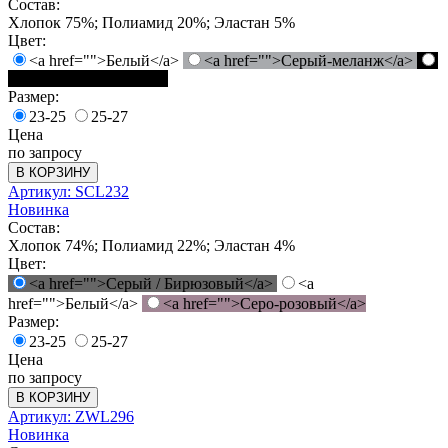
Состав:
Хлопок 75%; Полиамид 20%; Эластан 5%
Цвет:
<a href="">Белый</a>
<a href="">Серый-меланж</a>
<a href="">Черный</a>
Размер:
23-25
25-27
Цена
по запросу
В КОРЗИНУ
Артикул: SCL232
Новинка
Состав:
Хлопок 74%; Полиамид 22%; Эластан 4%
Цвет:
<a href="">Серый / Бирюзовый</a>
<a
href="">Белый</a>
<a href="">Серо-розовый</a>
Размер:
23-25
25-27
Цена
по запросу
В КОРЗИНУ
Артикул: ZWL296
Новинка