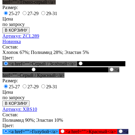
href="">Тёмно-серый</a>
Размер:
25-27
27-29
29-31
Цена
по запросу
В КОРЗИНУ
Артикул: ZCL289
Новинка
Состав:
Хлопок 67%; Полиамид 28%; Эластан 5%
Цвет:
<a href="">Серый / Зелёный</a>
<a href="">Чёрный /
Зелёный</a>
<a href="">Чёрный / Красный</a>
<a
href="">Серый / Красный</a>
Размер:
25-27
27-29
29-31
Цена
по запросу
В КОРЗИНУ
Артикул: XBS10
Состав:
Полиамид 90%; Эластан 10%
Цвет:
<a href="">Голубой</a>
<a href="">Красный</a>
<a