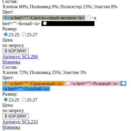
Состав:
Хлопок 60%; Полиамид 9%; Полиэстер 23%; Эластан 8%
Цвет:
<a href="">Светло-серый-меланж</a>
<a
href="">Белый</a>
<a href="">Черный</a>
Размер:
23-25
25-27
Цена
по запросу
В КОРЗИНУ
Артикул: SCL294
Новинка
Состав:
Хлопок 72%; Полиамид 25%; Эластан 3%
Цвет:
<a href="">Оранжевый</a>
<a href="">Розовый</a>
<a href="">Голубой</a>
Размер:
23-25
25-27
Цена
по запросу
В КОРЗИНУ
Артикул: SCL233
Новинка