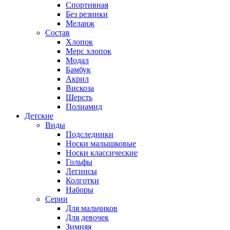
Спортивная
Без резинки
Меланж
Состав
Хлопок
Мерс хлопок
Модал
Бамбук
Акрил
Вискоза
Шерсть
Полиамид
Детские
Виды
Подследники
Носки малышковые
Носки классические
Гольфы
Легинсы
Колготки
Наборы
Серии
Для мальчиков
Для девочек
Зимняя