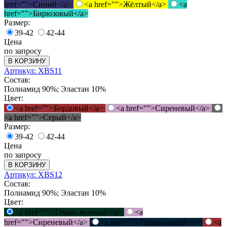
href="">Синий</a>
<a href="">Жёлтый</a>
<a
href="">Бирюзовый</a>
Размер:
39-42
42-44
Цена
по запросу
В КОРЗИНУ
Артикул: XBS11
Состав:
Полиамид 90%; Эластан 10%
Цвет:
<a href="">Бордовый</a>
<a href="">Сиреневый</a>
<a href="">Серый</a>
Размер:
39-42
42-44
Цена
по запросу
В КОРЗИНУ
Артикул: XBS12
Состав:
Полиамид 90%; Эластан 10%
Цвет:
<a href="">Тёмно-зелёный</a>
<a
href="">Сиреневый</a>
<a href="">Тёмно-синий</a>
<a