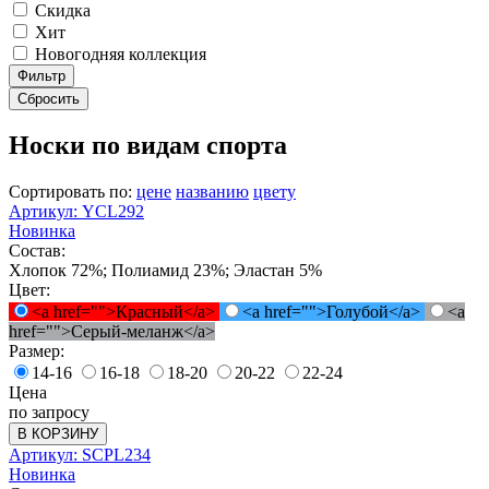
Скидка
Хит
Новогодняя коллекция
Фильтр
Сбросить
Носки по видам спорта
Сортировать по:
цене
названию
цвету
Артикул: YCL292
Новинка
Состав:
Хлопок 72%; Полиамид 23%; Эластан 5%
Цвет:
<a href="">Красный</a>
<a href="">Голубой</a>
<a
href="">Серый-меланж</a>
Размер:
14-16
16-18
18-20
20-22
22-24
Цена
по запросу
В КОРЗИНУ
Артикул: SCPL234
Новинка