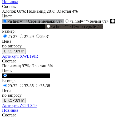
Новинка
Состав:
Хлопок 68%; Полиамид 28%; Эластан 4%
Цвет:
<a href="">Серый-меланж</a>
<a href="">Белый</a>
<a href="">Черный</a>
<a href="">Тёмно-серый</a>
Размер:
25-27
27-29
29-31
Цена
по запросу
В КОРЗИНУ
Артикул: XWL19JR
Состав:
Полиамид 97%; Эластан 3%
Цвет:
<a href="">Черный</a>
Размер:
29-32
32-35
35-38
Цена
по запросу
В КОРЗИНУ
Артикул: ZCPL359
Новинка
Состав: