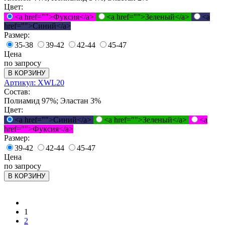
Цвет:
<a href="">Фуксия</a>
<a href="">Зеленый</a>
<a
href="">Синий</a>
Размер:
35-38
39-42
42-44
45-47
Цена
по запросу
В КОРЗИНУ
Артикул: XWL20
Состав:
Полиамид 97%; Эластан 3%
Цвет:
<a href="">Синий</a>
<a href="">Зеленый</a>
<a
href="">Фуксия</a>
Размер:
39-42
42-44
45-47
Цена
по запросу
В КОРЗИНУ
1
2