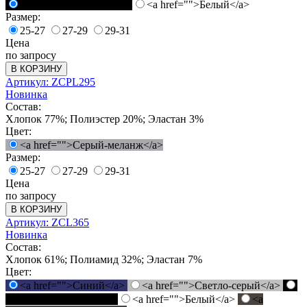
<a href="">Черный</a>
<a href="">Белый</a>
Размер:
25-27
27-29
29-31
Цена
по запросу
В КОРЗИНУ
Артикул: ZCPL295
Новинка
Состав:
Хлопок 77%; Полиэстер 20%; Эластан 3%
Цвет:
<a href="">Серый-меланж</a>
Размер:
25-27
27-29
29-31
Цена
по запросу
В КОРЗИНУ
Артикул: ZCL365
Новинка
Состав:
Хлопок 61%; Полиамид 32%; Эластан 7%
Цвет:
<a href="">Синий</a>
<a href="">Светло-серый</a>
<a href="">Черный</a>
<a href="">Белый</a>
<a