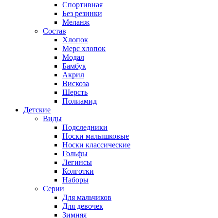
Спортивная
Без резинки
Меланж
Состав
Хлопок
Мерс хлопок
Модал
Бамбук
Акрил
Вискоза
Шерсть
Полиамид
Детские
Виды
Подследники
Носки малышковые
Носки классические
Гольфы
Легинсы
Колготки
Наборы
Серии
Для мальчиков
Для девочек
Зимняя