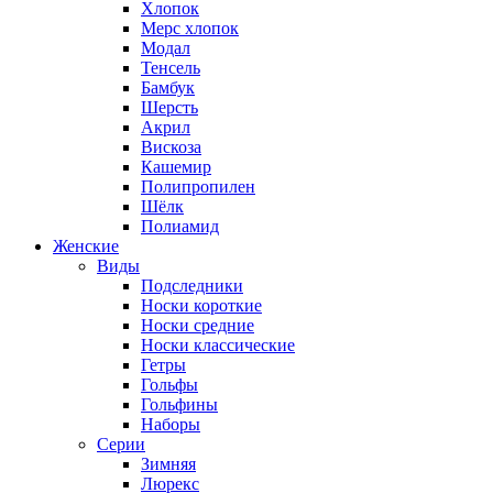
Хлопок
Мерс хлопок
Модал
Тенсель
Бамбук
Шерсть
Акрил
Вискоза
Кашемир
Полипропилен
Шёлк
Полиамид
Женские
Виды
Подследники
Носки короткие
Носки средние
Носки классические
Гетры
Гольфы
Гольфины
Наборы
Серии
Зимняя
Люрекс