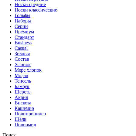
Носки средние
Носки классические
Гольфы
Наборы
Серии
Премиум
Стандарт
Business
Casual
Зимняя
Состав
Хлопок
Мерс хлопок
Модал
Тенсель
Бамбук
Шерсть
Акрил
Вискоза
Кашемир
Полипропилен
Шёлк
Полиамид
Поиск