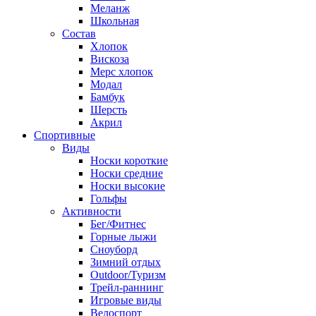
Меланж
Школьная
Состав
Хлопок
Вискоза
Мерс хлопок
Модал
Бамбук
Шерсть
Акрил
Спортивные
Виды
Носки короткие
Носки средние
Носки высокие
Гольфы
Активности
Бег/Фитнес
Горные лыжи
Сноуборд
Зимний отдых
Outdoor/Туризм
Трейл-раннинг
Игровые виды
Велоспорт