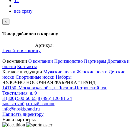
12
все сразу
×
Товар добавлен в корзину
Артикул:
Перейти в корзину
О компании
О компании
Производство
Партнерам
Доставка и
оплата
Контакты
Каталог продукции
Мужские носки
Женские носки
Детские
носки
Спортивные носки
Наборы
ЧУЛОЧНО-НОСОЧНАЯ ФАБРИКА “ГРАНД”
141150
,
Московская обл.
,
г. Лосино-Петровский
,
ул.
Текстильная, д. 9
8 (800) 500-66-65
8 (495) 120-81-24
заказать обратный звонок
info@noskigrand.ru
Написать директору
Наши партнеры: