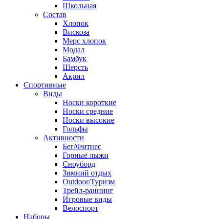
Школьная
Состав
Хлопок
Вискоза
Мерс хлопок
Модал
Бамбук
Шерсть
Акрил
Спортивные
Виды
Носки короткие
Носки средние
Носки высокие
Гольфы
Активности
Бег/Фитнес
Горные лыжи
Сноуборд
Зимний отдых
Outdoor/Туризм
Трейл-раннинг
Игровые виды
Велоспорт
Наборы