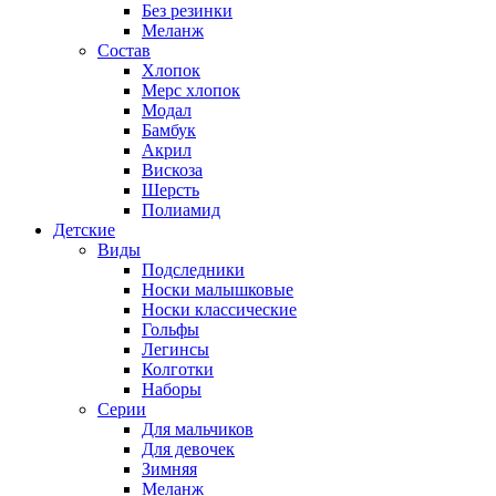
Без резинки
Меланж
Состав
Хлопок
Мерс хлопок
Модал
Бамбук
Акрил
Вискоза
Шерсть
Полиамид
Детские
Виды
Подследники
Носки малышковые
Носки классические
Гольфы
Легинсы
Колготки
Наборы
Серии
Для мальчиков
Для девочек
Зимняя
Меланж