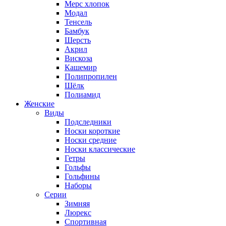
Мерс хлопок
Модал
Тенсель
Бамбук
Шерсть
Акрил
Вискоза
Кашемир
Полипропилен
Шёлк
Полиамид
Женские
Виды
Подследники
Носки короткие
Носки средние
Носки классические
Гетры
Гольфы
Гольфины
Наборы
Серии
Зимняя
Люрекс
Спортивная