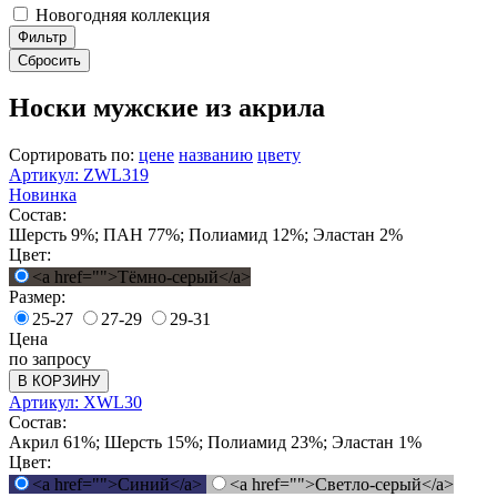
Новогодняя коллекция
Фильтр
Сбросить
Носки мужские из акрила
Сортировать по:
цене
названию
цвету
Артикул: ZWL319
Новинка
Состав:
Шерсть 9%; ПАН 77%; Полиамид 12%; Эластан 2%
Цвет:
<a href="">Тёмно-серый</a>
Размер:
25-27
27-29
29-31
Цена
по запросу
В КОРЗИНУ
Артикул: XWL30
Состав:
Акрил 61%; Шерсть 15%; Полиамид 23%; Эластан 1%
Цвет:
<a href="">Синий</a>
<a href="">Светло-серый</a>