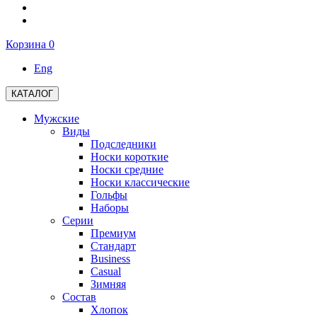
Корзина
0
Eng
КАТАЛОГ
Мужские
Виды
Подследники
Носки короткие
Носки средние
Носки классические
Гольфы
Наборы
Серии
Премиум
Стандарт
Business
Casual
Зимняя
Состав
Хлопок