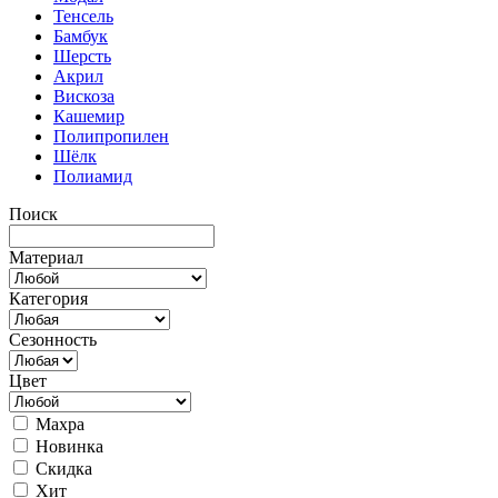
Тенсель
Бамбук
Шерсть
Акрил
Вискоза
Кашемир
Полипропилен
Шёлк
Полиамид
Поиск
Материал
Категория
Сезонность
Цвет
Махра
Новинка
Скидка
Хит