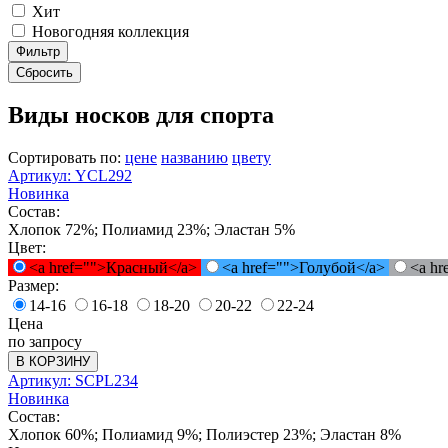
Хит
Новогодняя коллекция
Фильтр
Сбросить
Виды носков для спорта
Сортировать по:
цене
названию
цвету
Артикул: YCL292
Новинка
Состав:
Хлопок 72%; Полиамид 23%; Эластан 5%
Цвет:
<a href="">Красный</a>
<a href="">Голубой</a>
<a h
Размер:
14-16
16-18
18-20
20-22
22-24
Цена
по запросу
В КОРЗИНУ
Артикул: SCPL234
Новинка
Состав:
Хлопок 60%; Полиамид 9%; Полиэстер 23%; Эластан 8%