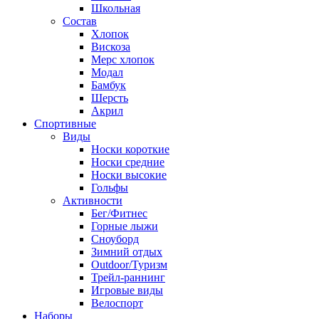
Школьная
Состав
Хлопок
Вискоза
Мерс хлопок
Модал
Бамбук
Шерсть
Акрил
Спортивные
Виды
Носки короткие
Носки средние
Носки высокие
Гольфы
Активности
Бег/Фитнес
Горные лыжи
Сноуборд
Зимний отдых
Outdoor/Туризм
Трейл-раннинг
Игровые виды
Велоспорт
Наборы