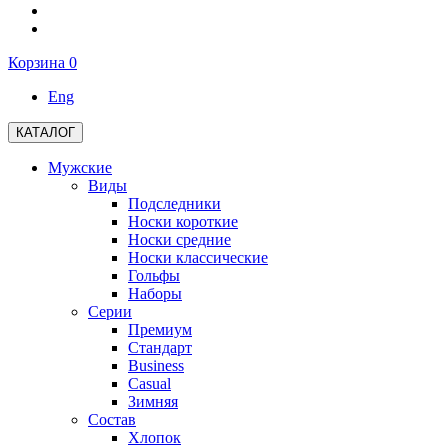
Корзина
0
Eng
КАТАЛОГ
Мужские
Виды
Подследники
Носки короткие
Носки средние
Носки классические
Гольфы
Наборы
Серии
Премиум
Стандарт
Business
Casual
Зимняя
Состав
Хлопок