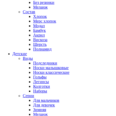
Без резинки
Меланж
Состав
Хлопок
Мерс хлопок
Модал
Бамбук
Акрил
Вискоза
Шерсть
Полиамид
Детские
Виды
Подследники
Носки малышковые
Носки классические
Гольфы
Легинсы
Колготки
Наборы
Серии
Для мальчиков
Для девочек
Зимняя
Меланж