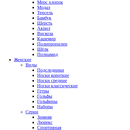
Мерс хлопок
Модал
Тенсель
Бамбук
Шерсть
Акрил
Вискоза
Кашемир
Полипропилен
Шёлк
Полиамид
Женские
Виды
Подследники
Носки короткие
Носки средние
Носки классические
Гетры
Гольфы
Гольфины
Наборы
Серии
Зимняя
Люрекс
Спортивная