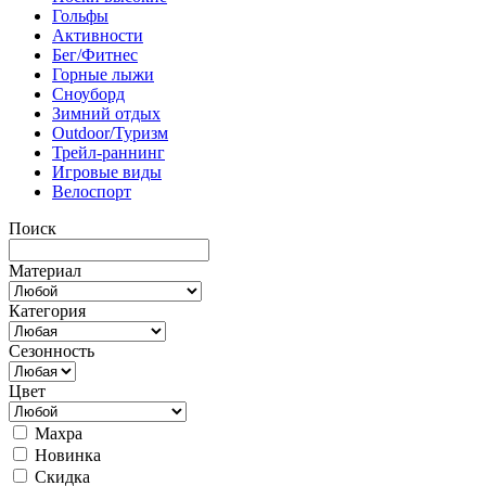
Гольфы
Активности
Бег/Фитнес
Горные лыжи
Сноуборд
Зимний отдых
Outdoor/Туризм
Трейл-раннинг
Игровые виды
Велоспорт
Поиск
Материал
Категория
Сезонность
Цвет
Махра
Новинка
Скидка