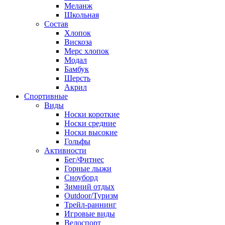
Меланж
Школьная
Состав
Хлопок
Вискоза
Мерс хлопок
Модал
Бамбук
Шерсть
Акрил
Спортивные
Виды
Носки короткие
Носки средние
Носки высокие
Гольфы
Активности
Бег/Фитнес
Горные лыжи
Сноуборд
Зимний отдых
Outdoor/Туризм
Трейл-раннинг
Игровые виды
Велоспорт