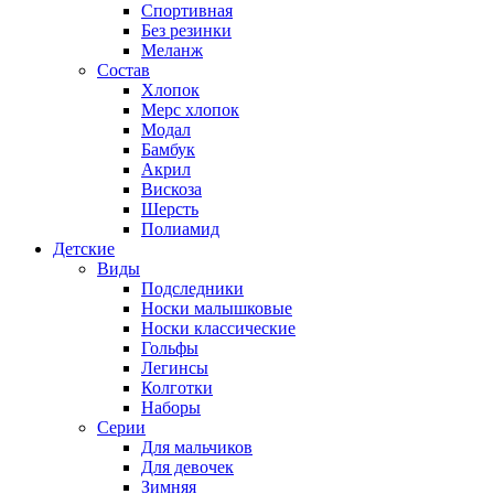
Спортивная
Без резинки
Меланж
Состав
Хлопок
Мерс хлопок
Модал
Бамбук
Акрил
Вискоза
Шерсть
Полиамид
Детские
Виды
Подследники
Носки малышковые
Носки классические
Гольфы
Легинсы
Колготки
Наборы
Серии
Для мальчиков
Для девочек
Зимняя