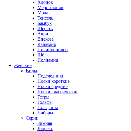
Хлопок
Мерс хлопок
Модал
Тенсель
Бамбук
Шерсть
Акрил
Вискоза
Кашемир
Полипропилен
Шёлк
Полиамид
Женские
Виды
Подследники
Носки короткие
Носки средние
Носки классические
Гетры
Гольфы
Гольфины
Наборы
Серии
Зимняя
Люрекс