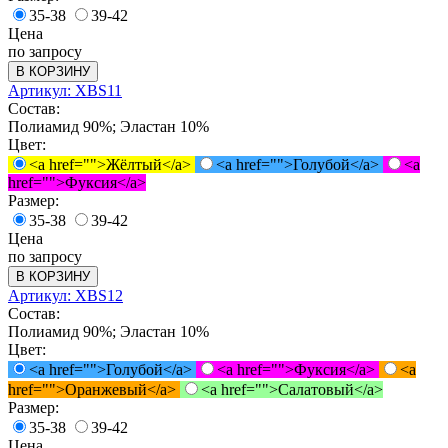
35-38
39-42
Цена
по запросу
В КОРЗИНУ
Артикул: XBS11
Состав:
Полиамид 90%; Эластан 10%
Цвет:
<a href="">Жёлтый</a>
<a href="">Голубой</a>
<a
href="">Фуксия</a>
Размер:
35-38
39-42
Цена
по запросу
В КОРЗИНУ
Артикул: XBS12
Состав:
Полиамид 90%; Эластан 10%
Цвет:
<a href="">Голубой</a>
<a href="">Фуксия</a>
<a
href="">Оранжевый</a>
<a href="">Салатовый</a>
Размер:
35-38
39-42
Цена