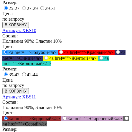
Размер:
25-27
27-29
29-31
Цена
по запросу
В КОРЗИНУ
Артикул: XBS10
Состав:
Полиамид 90%; Эластан 10%
Цвет:
<a href="">Голубой</a>
<a href="">Красный</a>
<a
href="">Синий</a>
<a href="">Жёлтый</a>
<a
href="">Бирюзовый</a>
Размер:
39-42
42-44
Цена
по запросу
В КОРЗИНУ
Артикул: XBS11
Состав:
Полиамид 90%; Эластан 10%
Цвет:
<a href="">Бордовый</a>
<a href="">Сиреневый</a>
<a href="">Серый</a>
Размер: