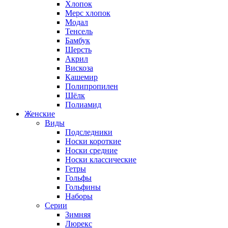
Хлопок
Мерс хлопок
Модал
Тенсель
Бамбук
Шерсть
Акрил
Вискоза
Кашемир
Полипропилен
Шёлк
Полиамид
Женские
Виды
Подследники
Носки короткие
Носки средние
Носки классические
Гетры
Гольфы
Гольфины
Наборы
Серии
Зимняя
Люрекс