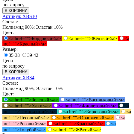
по запросу
В КОРЗИНУ
Артикул: XBS10
Состав:
Полиамид 90%; Эластан 10%
Цвет:
<a href="">Бордовый</a>
<a href="">Жёлтый</a>
<a
href="">Красный</a>
Размер:
35-38
39-42
Цена
по запросу
В КОРЗИНУ
Артикул: XBS4
Состав:
Полиамид 90%; Эластан 10%
Цвет:
<a href="">Зеленый</a>
<a href="">Васильковый</a>
<a href="">Хаки</a>
<a href="">Фиолетовый</a>
<a
href="">Тёмно-синий</a>
<a href="">Бирюзовый</a>
<a
href="">Песочный</a>
<a href="">Оранжевый</a>
<a
href="">Розовый</a>
<a href="">Красный</a>
<a
href="">Голубой</a>
<a href="">Жёлтый</a>