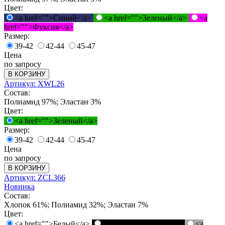
Цвет:
<a href="">Синий</a>
<a href="">Зеленый</a>
<a
href="">Фуксия</a>
Размер:
39-42
42-44
45-47
Цена
по запросу
В КОРЗИНУ
Артикул: XWL26
Состав:
Полиамид 97%; Эластан 3%
Цвет:
<a href="">Зеленый</a>
Размер:
39-42
42-44
45-47
Цена
по запросу
В КОРЗИНУ
Артикул: ZCL366
Новинка
Состав:
Хлопок 61%; Полиамид 32%; Эластан 7%
Цвет:
<a href="">Белый</a>
<a href="">Черный</a>
<a