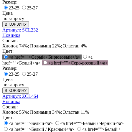
Размер:
23-25
25-27
Цена
по запросу
В КОРЗИНУ
Артикул: SCL232
Новинка
Состав:
Хлопок 74%; Полиамид 22%; Эластан 4%
Цвет:
<a href="">Серый / Бирюзовый</a>
<a
href="">Белый</a>
<a href="">Серо-розовый</a>
Размер:
23-25
25-27
Цена
по запросу
В КОРЗИНУ
Артикул: ZCL464
Новинка
Состав:
Хлопок 55%; Полиамид 34%; Эластан 11%
Цвет:
<a href="">Белый</a>
<a href="">Белый / Чёрный</a>
<a href="">Белый / Красный</a>
<a href="">Белый /