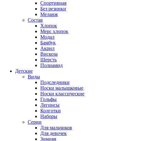
Спортивная
Без резинки
Меланж
Состав
Хлопок
Мерс хлопок
Модал
Бамбук
Акрил
Вискоза
Шерсть
Полиамид
Детские
Виды
Подследники
Носки малышковые
Носки классические
Гольфы
Легинсы
Колготки
Наборы
Серии
Для мальчиков
Для девочек
Зимняя