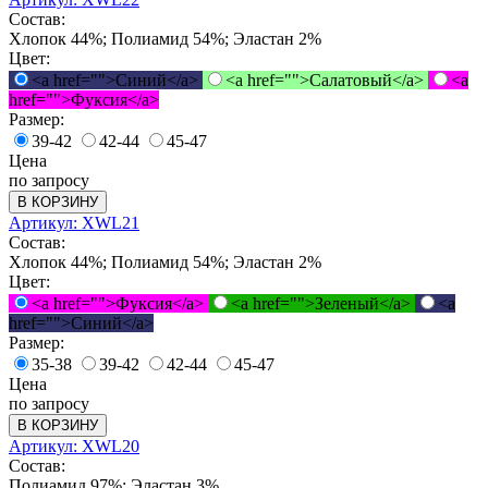
Состав:
Хлопок 44%; Полиамид 54%; Эластан 2%
Цвет:
<a href="">Синий</a>
<a href="">Салатовый</a>
<a
href="">Фуксия</a>
Размер:
39-42
42-44
45-47
Цена
по запросу
В КОРЗИНУ
Артикул: XWL21
Состав:
Хлопок 44%; Полиамид 54%; Эластан 2%
Цвет:
<a href="">Фуксия</a>
<a href="">Зеленый</a>
<a
href="">Синий</a>
Размер:
35-38
39-42
42-44
45-47
Цена
по запросу
В КОРЗИНУ
Артикул: XWL20
Состав:
Полиамид 97%; Эластан 3%