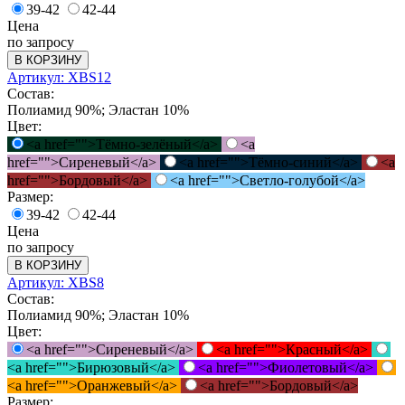
39-42
42-44
Цена
по запросу
В КОРЗИНУ
Артикул: XBS12
Состав:
Полиамид 90%; Эластан 10%
Цвет:
<a href="">Тёмно-зелёный</a>
<a
href="">Сиреневый</a>
<a href="">Тёмно-синий</a>
<a
href="">Бордовый</a>
<a href="">Светло-голубой</a>
Размер:
39-42
42-44
Цена
по запросу
В КОРЗИНУ
Артикул: XBS8
Состав:
Полиамид 90%; Эластан 10%
Цвет:
<a href="">Сиреневый</a>
<a href="">Красный</a>
<a href="">Бирюзовый</a>
<a href="">Фиолетовый</a>
<a href="">Оранжевый</a>
<a href="">Бордовый</a>
Размер: