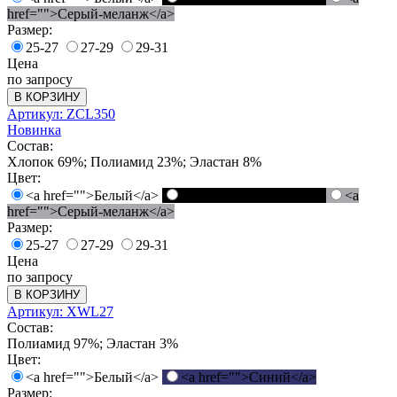
href="">Серый-меланж</a>
Размер:
25-27
27-29
29-31
Цена
по запросу
В КОРЗИНУ
Артикул: ZCL350
Новинка
Состав:
Хлопок 69%; Полиамид 23%; Эластан 8%
Цвет:
<a href="">Белый</a>
<a href="">Черный</a>
<a
href="">Серый-меланж</a>
Размер:
25-27
27-29
29-31
Цена
по запросу
В КОРЗИНУ
Артикул: XWL27
Состав:
Полиамид 97%; Эластан 3%
Цвет:
<a href="">Белый</a>
<a href="">Синий</a>
Размер: