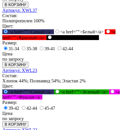
В КОРЗИНУ
Артикул: XWL37
Состав:
Полипропилен 100%
Цвет:
<a href="">Синий</a>
<a href="">Белый</a>
<a
href="">Красный</a>
<a href="">Черный</a>
Размер:
31-34
35-38
39-41
42-44
Цена
по запросу
В КОРЗИНУ
Артикул: XWL23
Состав:
Хлопок 44%; Полиамид 54%; Эластан 2%
Цвет:
<a href="">Синий</a>
<a href="">Зеленый</a>
<a
href="">Фуксия</a>
Размер:
39-42
42-44
45-47
Цена
по запросу
В КОРЗИНУ
Артикул: XWL22