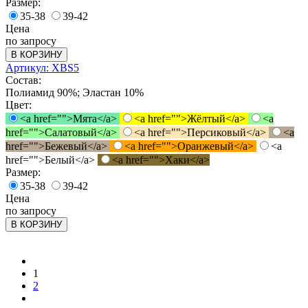
Размер:
35-38
39-42
Цена
по запросу
В КОРЗИНУ
Артикул: XBS5
Состав:
Полиамид 90%; Эластан 10%
Цвет:
<a href="">Мята</a>
<a href="">Жёлтый</a>
<a
href="">Салатовый</a>
<a href="">Персиковый</a>
<a
href="">Бежевый</a>
<a href="">Оранжевый</a>
<a
href="">Белый</a>
<a href="">Хаки</a>
Размер:
35-38
39-42
Цена
по запросу
В КОРЗИНУ
1
2