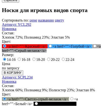
Сбросить
Носки для игровых видов спорта
Сортировать по:
цене
названию
цвету
Артикул: YCL292
Новинка
Состав:
Хлопок 72%; Полиамид 23%; Эластан 5%
Цвет:
<a href="">Красный</a>
<a href="">Голубой</a>
<a
href="">Серый-меланж</a>
Размер:
14-16
16-18
18-20
20-22
22-24
Цена
по запросу
В КОРЗИНУ
Артикул: SCPL234
Новинка
Состав:
Хлопок 60%; Полиамид 9%; Полиэстер 23%; Эластан 8%
Цвет:
<a href="">Светло-серый-меланж</a>
<a
href="">Белый</a>
<a href="">Черный</a>