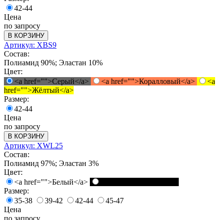
42-44
Цена
по запросу
В КОРЗИНУ
Артикул: XBS9
Состав:
Полиамид 90%; Эластан 10%
Цвет:
<a href="">Серый</a>
<a href="">Коралловый</a>
<a
href="">Жёлтый</a>
Размер:
42-44
Цена
по запросу
В КОРЗИНУ
Артикул: XWL25
Состав:
Полиамид 97%; Эластан 3%
Цвет:
<a href="">Белый</a>
<a href="">Черный</a>
Размер:
35-38
39-42
42-44
45-47
Цена
по запросу