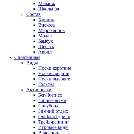
Меланж
Школьная
Состав
Хлопок
Вискоза
Мерс хлопок
Модал
Бамбук
Шерсть
Акрил
Спортивные
Виды
Носки короткие
Носки средние
Носки высокие
Гольфы
Активности
Бег/Фитнес
Горные лыжи
Сноуборд
Зимний отдых
Outdoor/Туризм
Трейл-раннинг
Игровые виды
Велоспорт