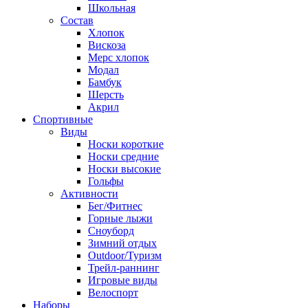
Школьная
Состав
Хлопок
Вискоза
Мерс хлопок
Модал
Бамбук
Шерсть
Акрил
Спортивные
Виды
Носки короткие
Носки средние
Носки высокие
Гольфы
Активности
Бег/Фитнес
Горные лыжи
Сноуборд
Зимний отдых
Outdoor/Туризм
Трейл-раннинг
Игровые виды
Велоспорт
Наборы