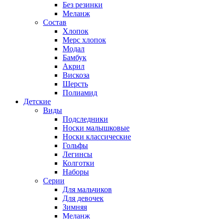
Без резинки
Меланж
Состав
Хлопок
Мерс хлопок
Модал
Бамбук
Акрил
Вискоза
Шерсть
Полиамид
Детские
Виды
Подследники
Носки малышковые
Носки классические
Гольфы
Легинсы
Колготки
Наборы
Серии
Для мальчиков
Для девочек
Зимняя
Меланж