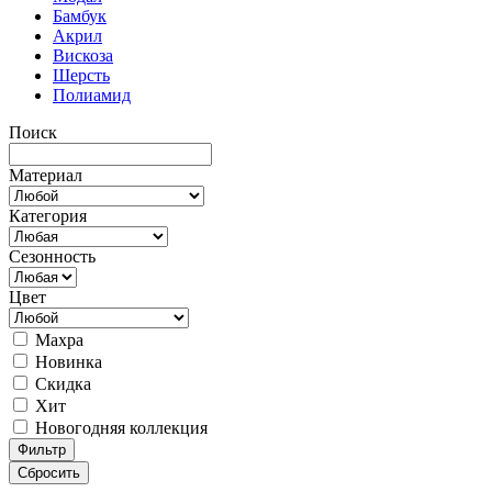
Бамбук
Акрил
Вискоза
Шерсть
Полиамид
Поиск
Материал
Категория
Сезонность
Цвет
Махра
Новинка
Скидка
Хит
Новогодняя коллекция
Фильтр
Сбросить