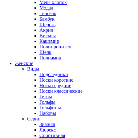
Мерс хлопок
Модал
Тенсель
Бамбук
Шерсть
Акрил
Вискоза
Кашемир
Полипропилен
Шёлк
Полиамид
Женские
Виды
Подследники
Носки короткие
Носки средние
Носки классические
Гетры
Гольфы
Гольфины
Наборы
Серии
Зимняя
Люрекс
Спортивная