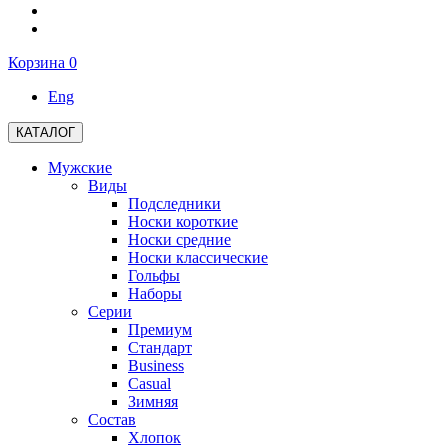
Корзина
0
Eng
КАТАЛОГ
Мужские
Виды
Подследники
Носки короткие
Носки средние
Носки классические
Гольфы
Наборы
Серии
Премиум
Стандарт
Business
Casual
Зимняя
Состав
Хлопок