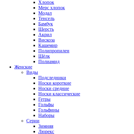
Хлопок
Мерс хлопок
Модал
Тенсель
Бамбук
Шерсть
Акрил
Вискоза
Кашемир
Полипропилен
Шёлк
Полиамид
Женские
Виды
Подследники
Носки короткие
Носки средние
Носки классические
Гетры
Гольфы
Гольфины
Наборы
Серии
Зимняя
Люрекс