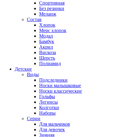
Спортивная
Без резинки
Меланж
Состав
Хлопок
Мерс хлопок
Модал
Бамбук
Акрил
Вискоза
Шерсть
Полиамид
Детские
Виды
Подследники
Носки малышковые
Носки классические
Гольфы
Легинсы
Колготки
Наборы
Серии
Для мальчиков
Для девочек
Зимняя