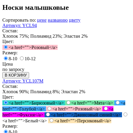
Носки малышковые
Сортировать по:
цене
названию
цвету
Артикул: YCL94
Состав:
Хлопок 75%; Полиамид 23%; Эластан 2%
Цвет:
<a href="">Розовый</a>
Размер:
8-10
10-12
Цена
по запросу
В КОРЗИНУ
Артикул: YCL107M
Состав:
Хлопок 90%; Полиамид 8%; Эластан 2%
Цвет:
<a href="">Бирюзовый</a>
<a href="">Мята</a>
<a
href="">Голубой</a>
<a href="">Розовый</a>
<a
href="">Фуксия</a>
<a href="">Джинсовый синий</a>
<a href="">Белый</a>
<a href="">Персиковый</a>
Размер:
8-10