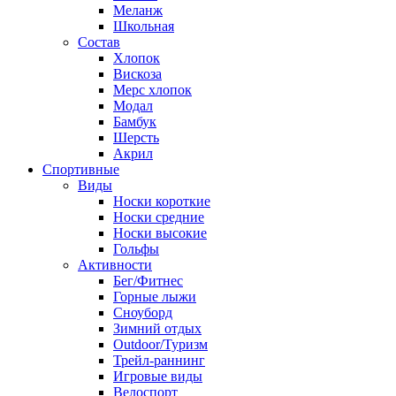
Меланж
Школьная
Состав
Хлопок
Вискоза
Мерс хлопок
Модал
Бамбук
Шерсть
Акрил
Спортивные
Виды
Носки короткие
Носки средние
Носки высокие
Гольфы
Активности
Бег/Фитнес
Горные лыжи
Сноуборд
Зимний отдых
Outdoor/Туризм
Трейл-раннинг
Игровые виды
Велоспорт