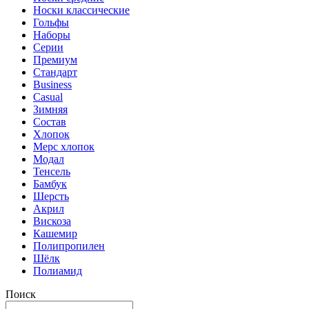
Носки классические
Гольфы
Наборы
Серии
Премиум
Стандарт
Business
Casual
Зимняя
Состав
Хлопок
Мерс хлопок
Модал
Тенсель
Бамбук
Шерсть
Акрил
Вискоза
Кашемир
Полипропилен
Шёлк
Полиамид
Поиск