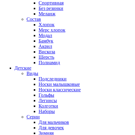
Спортивная
Без резинки
Меланж
Состав
Хлопок
Мерс хлопок
Модал
Бамбук
Акрил
Вискоза
Шерсть
Полиамид
Детские
Виды
Подследники
Носки малышковые
Носки классические
Гольфы
Легинсы
Колготки
Наборы
Серии
Для мальчиков
Для девочек
Зимняя