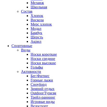
Меланж
Школьная
Состав
Хлопок
Вискоза
Мерс хлопок
Модал
Бамбук
Шерсть
Акрил
Спортивные
Виды
Носки короткие
Носки средние
Носки высокие
Гольфы
Активности
Бег/Фитнес
Горные лыжи
Сноуборд
Зимний отдых
Outdoor/Туризм
Трейл-раннинг
Игровые виды
Велоспорт