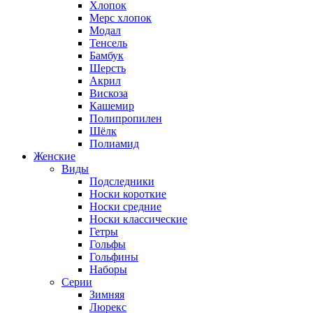
Хлопок
Мерс хлопок
Модал
Тенсель
Бамбук
Шерсть
Акрил
Вискоза
Кашемир
Полипропилен
Шёлк
Полиамид
Женские
Виды
Подследники
Носки короткие
Носки средние
Носки классические
Гетры
Гольфы
Гольфины
Наборы
Серии
Зимняя
Люрекс