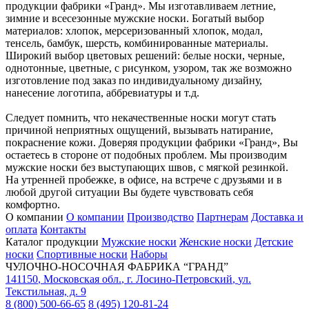
продукции фабрики «Гранд». Мы изготавливаем летние,
зимние и всесезонные мужские носки. Богатый выбор
материалов: хлопок, мерсеризованный хлопок, модал,
тенсель, бамбук, шерсть, комбинированные материалы.
Широкий выбор цветовых решений: белые носки, черные,
однотонные, цветные, с рисунком, узором, так же возможно
изготовление под заказ по индивидуальному дизайну,
нанесение логотипа, аббревиатуры и т.д.
Следует помнить, что некачественные носки могут стать
причиной неприятных ощущений, вызывать натирание,
покраснение кожи. Доверяя продукции фабрики «Гранд», Вы
остаетесь в стороне от подобных проблем. Мы производим
мужские носки без выступающих швов, с мягкой резинкой.
На утренней пробежке, в офисе, на встрече с друзьями и в
любой другой ситуации Вы будете чувствовать себя
комфортно.
О компании
О компании
Производство
Партнерам
Доставка и
оплата
Контакты
Каталог продукции
Мужские носки
Женские носки
Детские
носки
Спортивные носки
Наборы
ЧУЛОЧНО-НОСОЧНАЯ ФАБРИКА “ГРАНД”
141150
,
Московская обл.
,
г. Лосино-Петровский
,
ул.
Текстильная, д. 9
8 (800) 500-66-65
8 (495) 120-81-24