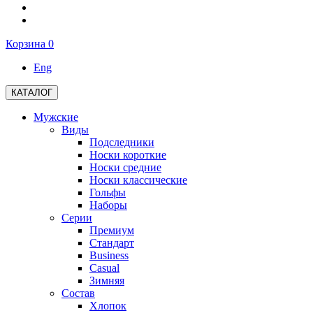
Корзина
0
Eng
КАТАЛОГ
Мужские
Виды
Подследники
Носки короткие
Носки средние
Носки классические
Гольфы
Наборы
Серии
Премиум
Стандарт
Business
Casual
Зимняя
Состав
Хлопок