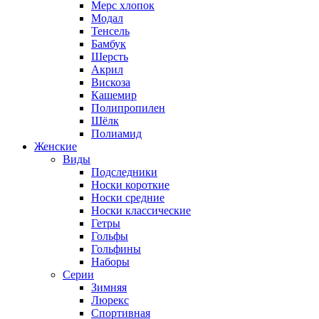
Мерс хлопок
Модал
Тенсель
Бамбук
Шерсть
Акрил
Вискоза
Кашемир
Полипропилен
Шёлк
Полиамид
Женские
Виды
Подследники
Носки короткие
Носки средние
Носки классические
Гетры
Гольфы
Гольфины
Наборы
Серии
Зимняя
Люрекс
Спортивная