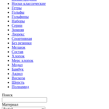
Носки классические
Гетры
Гольфы
Гольфины
Наборы
Серии
Зимняя
Люрекс
Спортивная
Без резинки
Меланж
Состав
Хлопок
Мерс хлопок
Модал
Бамбук
Акрил
Вискоза
Шерсть
Полиамид
Поиск
Материал