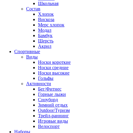
Школьная
Состав
Хлопок
Вискоза
Мерс хлопок
Модал
Бамбук
Шерсть
Акрил
Спортивные
Виды
Носки короткие
Носки средние
Носки высокие
Гольфы
Активности
Бег/Фитнес
Горные лыжи
Сноуборд
Зимний отдых
Outdoor/Туризм
Трейл-раннинг
Игровые виды
Велоспорт
Наборы