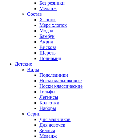
Без резинки
Меланж
Состав
Хлопок
Мерс хлопок
Модал
Бамбук
Акрил
Вискоза
Шерсть
Полиамид
Детские
Виды
Подследники
Носки малышковые
Носки классические
Гольфы
Легинсы
Колготки
Наборы
Серии
Для мальчиков
Для девочек
Зимняя
Меланж