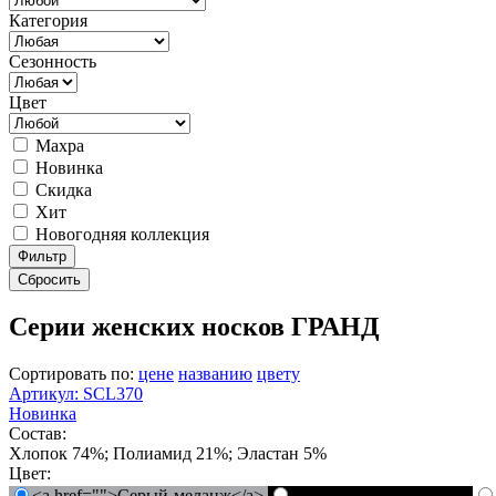
Категория
Сезонность
Цвет
Махра
Новинка
Скидка
Хит
Новогодняя коллекция
Фильтр
Сбросить
Серии женских носков ГРАНД
Сортировать по:
цене
названию
цвету
Артикул: SCL370
Новинка
Состав:
Хлопок 74%; Полиамид 21%; Эластан 5%
Цвет:
<a href="">Серый-меланж</a>
<a href="">Черный</a>