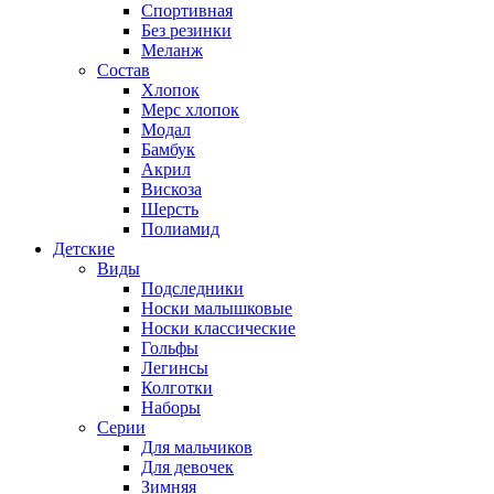
Спортивная
Без резинки
Меланж
Состав
Хлопок
Мерс хлопок
Модал
Бамбук
Акрил
Вискоза
Шерсть
Полиамид
Детские
Виды
Подследники
Носки малышковые
Носки классические
Гольфы
Легинсы
Колготки
Наборы
Серии
Для мальчиков
Для девочек
Зимняя