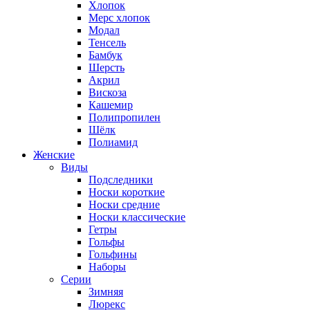
Хлопок
Мерс хлопок
Модал
Тенсель
Бамбук
Шерсть
Акрил
Вискоза
Кашемир
Полипропилен
Шёлк
Полиамид
Женские
Виды
Подследники
Носки короткие
Носки средние
Носки классические
Гетры
Гольфы
Гольфины
Наборы
Серии
Зимняя
Люрекс