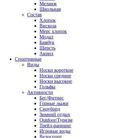
Меланж
Школьная
Состав
Хлопок
Вискоза
Мерс хлопок
Модал
Бамбук
Шерсть
Акрил
Спортивные
Виды
Носки короткие
Носки средние
Носки высокие
Гольфы
Активности
Бег/Фитнес
Горные лыжи
Сноуборд
Зимний отдых
Outdoor/Туризм
Трейл-раннинг
Игровые виды
Велоспорт