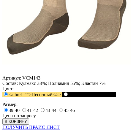
Артикул:
VCM143
Состав:
Кулмакс 38%; Полиамид 55%; Эластан 7%
Цвет:
<a href="">Песочный</a>
<a href="">Черный</a>
Размер:
39-40
41-42
43-44
45-46
Цена по запросу
В КОРЗИНУ
ПОЛУЧИТЬ ПРАЙС-ЛИСТ