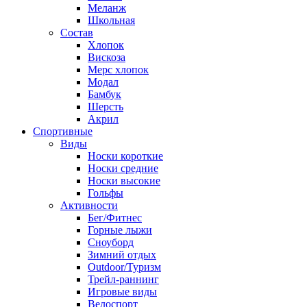
Меланж
Школьная
Состав
Хлопок
Вискоза
Мерс хлопок
Модал
Бамбук
Шерсть
Акрил
Спортивные
Виды
Носки короткие
Носки средние
Носки высокие
Гольфы
Активности
Бег/Фитнес
Горные лыжи
Сноуборд
Зимний отдых
Outdoor/Туризм
Трейл-раннинг
Игровые виды
Велоспорт