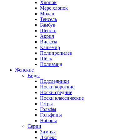
Хлопок
Мерс хлопок
Модал
Тенсель
Бамбук
Шерсть
Акрил
Вискоза
Кашемир
Полипропилен
Шёлк
Полиамид
Женские
Виды
Подследники
Носки короткие
Носки средние
Носки классические
Гетры
Гольфы
Гольфины
Наборы
Серии
Зимняя
Люрекс