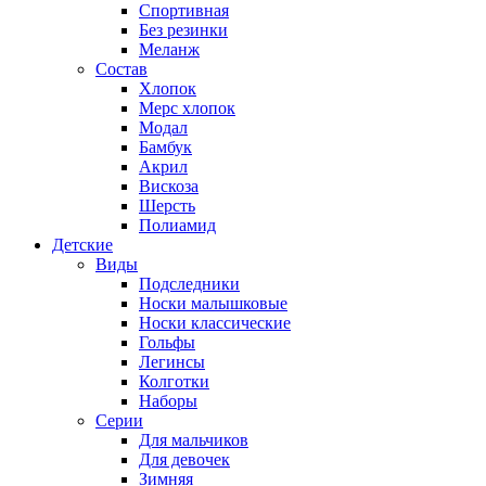
Спортивная
Без резинки
Меланж
Состав
Хлопок
Мерс хлопок
Модал
Бамбук
Акрил
Вискоза
Шерсть
Полиамид
Детские
Виды
Подследники
Носки малышковые
Носки классические
Гольфы
Легинсы
Колготки
Наборы
Серии
Для мальчиков
Для девочек
Зимняя