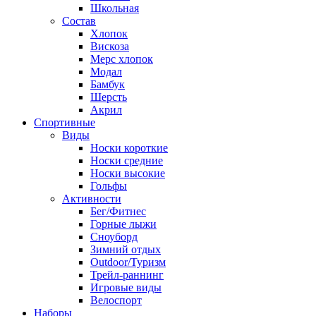
Школьная
Состав
Хлопок
Вискоза
Мерс хлопок
Модал
Бамбук
Шерсть
Акрил
Спортивные
Виды
Носки короткие
Носки средние
Носки высокие
Гольфы
Активности
Бег/Фитнес
Горные лыжи
Сноуборд
Зимний отдых
Outdoor/Туризм
Трейл-раннинг
Игровые виды
Велоспорт
Наборы