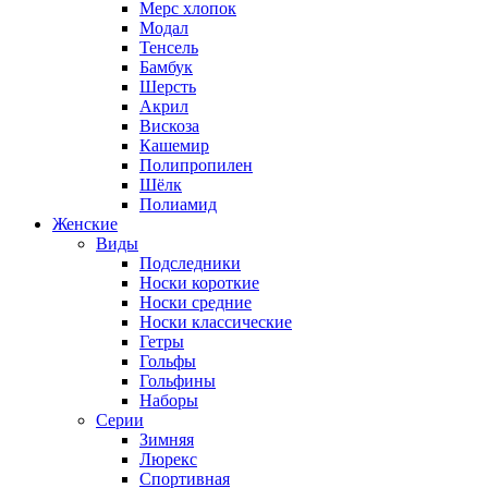
Мерс хлопок
Модал
Тенсель
Бамбук
Шерсть
Акрил
Вискоза
Кашемир
Полипропилен
Шёлк
Полиамид
Женские
Виды
Подследники
Носки короткие
Носки средние
Носки классические
Гетры
Гольфы
Гольфины
Наборы
Серии
Зимняя
Люрекс
Спортивная