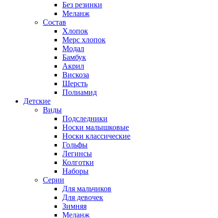
Без резинки
Меланж
Состав
Хлопок
Мерс хлопок
Модал
Бамбук
Акрил
Вискоза
Шерсть
Полиамид
Детские
Виды
Подследники
Носки малышковые
Носки классические
Гольфы
Легинсы
Колготки
Наборы
Серии
Для мальчиков
Для девочек
Зимняя
Меланж