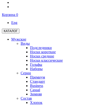
Корзина
0
Eng
КАТАЛОГ
Мужские
Виды
Подследники
Носки короткие
Носки средние
Носки классические
Гольфы
Наборы
Серии
Премиум
Стандарт
Business
Casual
Зимняя
Состав
Хлопок