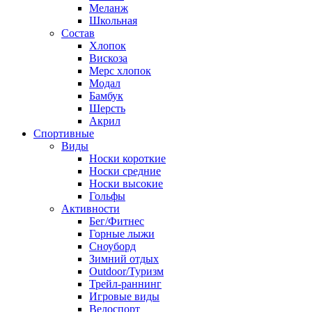
Меланж
Школьная
Состав
Хлопок
Вискоза
Мерс хлопок
Модал
Бамбук
Шерсть
Акрил
Спортивные
Виды
Носки короткие
Носки средние
Носки высокие
Гольфы
Активности
Бег/Фитнес
Горные лыжи
Сноуборд
Зимний отдых
Outdoor/Туризм
Трейл-раннинг
Игровые виды
Велоспорт