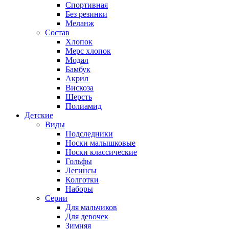
Спортивная
Без резинки
Меланж
Состав
Хлопок
Мерс хлопок
Модал
Бамбук
Акрил
Вискоза
Шерсть
Полиамид
Детские
Виды
Подследники
Носки малышковые
Носки классические
Гольфы
Легинсы
Колготки
Наборы
Серии
Для мальчиков
Для девочек
Зимняя