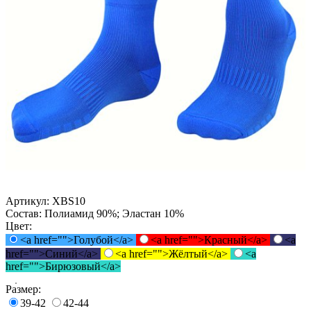
Артикул:
XBS10
Состав:
Полиамид 90%; Эластан 10%
Цвет:
<a href="">Голубой</a>
<a href="">Красный</a>
<a
href="">Синий</a>
<a href="">Жёлтый</a>
<a
href="">Бирюзовый</a>
Размер:
39-42
42-44