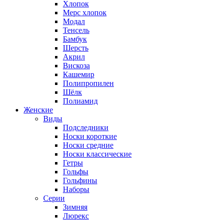
Хлопок
Мерс хлопок
Модал
Тенсель
Бамбук
Шерсть
Акрил
Вискоза
Кашемир
Полипропилен
Шёлк
Полиамид
Женские
Виды
Подследники
Носки короткие
Носки средние
Носки классические
Гетры
Гольфы
Гольфины
Наборы
Серии
Зимняя
Люрекс