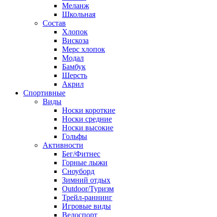
Меланж
Школьная
Состав
Хлопок
Вискоза
Мерс хлопок
Модал
Бамбук
Шерсть
Акрил
Спортивные
Виды
Носки короткие
Носки средние
Носки высокие
Гольфы
Активности
Бег/Фитнес
Горные лыжи
Сноуборд
Зимний отдых
Outdoor/Туризм
Трейл-раннинг
Игровые виды
Велоспорт