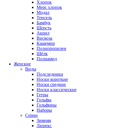
Хлопок
Мерс хлопок
Модал
Тенсель
Бамбук
Шерсть
Акрил
Вискоза
Кашемир
Полипропилен
Шёлк
Полиамид
Женские
Виды
Подследники
Носки короткие
Носки средние
Носки классические
Гетры
Гольфы
Гольфины
Наборы
Серии
Зимняя
Люрекс