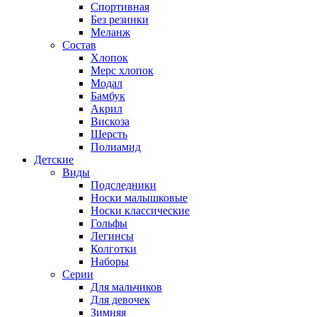
Спортивная
Без резинки
Меланж
Состав
Хлопок
Мерс хлопок
Модал
Бамбук
Акрил
Вискоза
Шерсть
Полиамид
Детские
Виды
Подследники
Носки малышковые
Носки классические
Гольфы
Легинсы
Колготки
Наборы
Серии
Для мальчиков
Для девочек
Зимняя