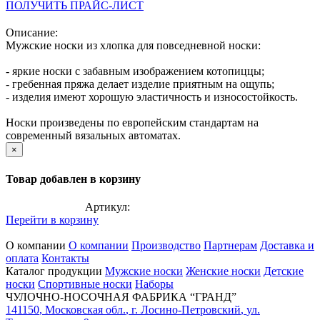
ПОЛУЧИТЬ ПРАЙС-ЛИСТ
Описание:
Мужские носки из хлопка для повседневной носки:
- яркие носки с забавным изображением котопиццы;
- гребенная пряжа делает изделие приятным на ощупь;
- изделия имеют хорошую эластичность и износостойкость.
Носки произведены по европейским стандартам на
современный вязальных автоматах.
×
Товар добавлен в корзину
Артикул:
Перейти в корзину
О компании
О компании
Производство
Партнерам
Доставка и
оплата
Контакты
Каталог продукции
Мужские носки
Женские носки
Детские
носки
Спортивные носки
Наборы
ЧУЛОЧНО-НОСОЧНАЯ ФАБРИКА “ГРАНД”
141150
,
Московская обл.
,
г. Лосино-Петровский
,
ул.