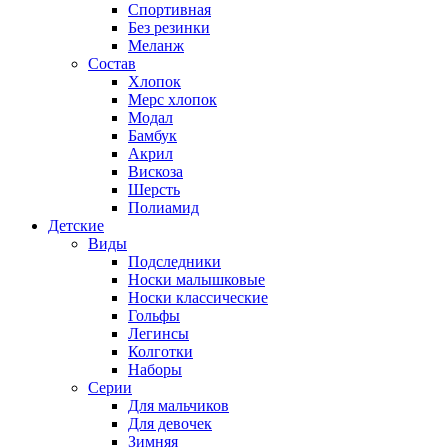
Спортивная
Без резинки
Меланж
Состав
Хлопок
Мерс хлопок
Модал
Бамбук
Акрил
Вискоза
Шерсть
Полиамид
Детские
Виды
Подследники
Носки малышковые
Носки классические
Гольфы
Легинсы
Колготки
Наборы
Серии
Для мальчиков
Для девочек
Зимняя