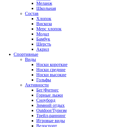
Меланж
Школьная
Состав
Хлопок
Вискоза
Мерс хлопок
Модал
Бамбук
Шерсть
Акрил
Спортивные
Виды
Носки короткие
Носки средние
Носки высокие
Гольфы
Активности
Бег/Фитнес
Горные лыжи
Сноуборд
Зимний отдых
Outdoor/Туризм
Трейл-раннинг
Игровые виды
Велоспорт