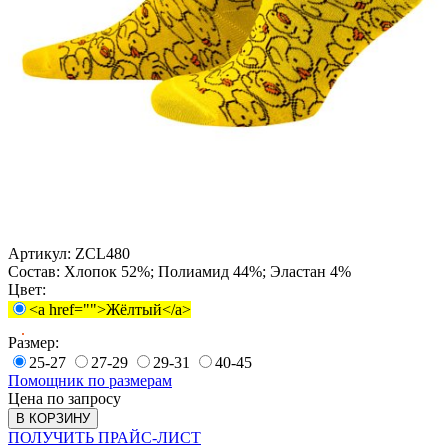
Артикул:
ZCL480
Состав:
Хлопок 52%; Полиамид 44%; Эластан 4%
Цвет:
<a href="">Жёлтый</a>
Размер:
25-27
27-29
29-31
40-45
Помощник по размерам
Цена по запросу
В КОРЗИНУ
ПОЛУЧИТЬ ПРАЙС-ЛИСТ