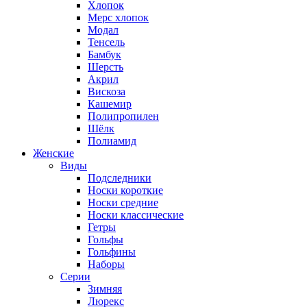
Хлопок
Мерс хлопок
Модал
Тенсель
Бамбук
Шерсть
Акрил
Вискоза
Кашемир
Полипропилен
Шёлк
Полиамид
Женские
Виды
Подследники
Носки короткие
Носки средние
Носки классические
Гетры
Гольфы
Гольфины
Наборы
Серии
Зимняя
Люрекс