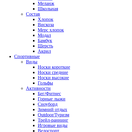
Меланж
Школьная
Состав
Хлопок
Вискоза
Мерс хлопок
Модал
Бамбук
Шерсть
Акрил
Спортивные
Виды
Носки короткие
Носки средние
Носки высокие
Гольфы
Активности
Бег/Фитнес
Горные лыжи
Сноуборд
Зимний отдых
Outdoor/Туризм
Трейл-раннинг
Игровые виды
Велоспорт