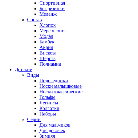
Спортивная
Без резинки
Меланж
Состав
Хлопок
Мерс хлопок
Модал
Бамбук
Акрил
Вискоза
Шерсть
Полиамид
Детские
Виды
Подследники
Носки малышковые
Носки классические
Гольфы
Легинсы
Колготки
Наборы
Серии
Для мальчиков
Для девочек
Зимняя