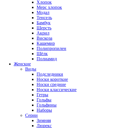
Хлопок
Мерс хлопок
Модал
Тенсель
Бамбук
Шерсть
Акрил
Вискоза
Кашемир
Полипропилен
Шёлк
Полиамид
Женские
Виды
Подследники
Носки короткие
Носки средние
Носки классические
Гетры
Гольфы
Гольфины
Наборы
Серии
Зимняя
Люрекс