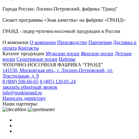
Города России: Лосино-Петровский, фабрика "Гранд"
Сюжет программы «Знак качества» на фабрике «ГРАНД»
ГРАНД - лидер чулочно-носочной продукции в России
О компании
О компании
Производство
Партнерам
Доставка и
оплата
Контакты
Каталог продукции
Мужские носки
Женские носки
Детские
носки
Спортивные носки
Наборы
ЧУЛОЧНО-НОСОЧНАЯ ФАБРИКА “ГРАНД”
141150
,
Московская обл.
,
г. Лосино-Петровский
,
ул.
Текстильная, д. 9
8 (800) 500-66-65
8 (495) 120-81-24
заказать обратный звонок
info@noskigrand.ru
Написать директору
Наши партнеры: