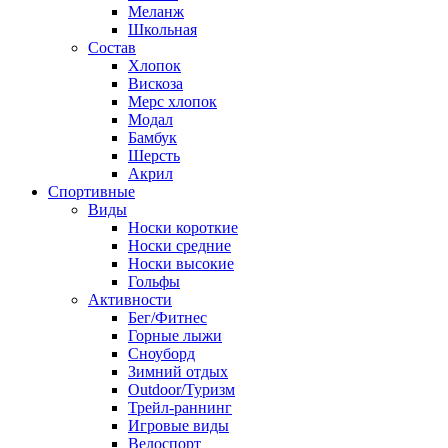
Меланж
Школьная
Состав
Хлопок
Вискоза
Мерс хлопок
Модал
Бамбук
Шерсть
Акрил
Спортивные
Виды
Носки короткие
Носки средние
Носки высокие
Гольфы
Активности
Бег/Фитнес
Горные лыжи
Сноуборд
Зимний отдых
Outdoor/Туризм
Трейл-раннинг
Игровые виды
Велоспорт