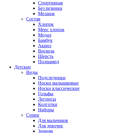
Спортивная
Без резинки
Меланж
Состав
Хлопок
Мерс хлопок
Модал
Бамбук
Акрил
Вискоза
Шерсть
Полиамид
Детские
Виды
Подследники
Носки малышковые
Носки классические
Гольфы
Легинсы
Колготки
Наборы
Серии
Для мальчиков
Для девочек
Зимняя