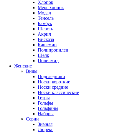
Хлопок
Мерс хлопок
Модал
Тенсель
Бамбук
Шерсть
Акрил
Вискоза
Кашемир
Полипропилен
Шёлк
Полиамид
Женские
Виды
Подследники
Носки короткие
Носки средние
Носки классические
Гетры
Гольфы
Гольфины
Наборы
Серии
Зимняя
Люрекс