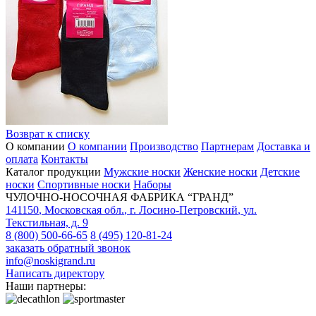
Возврат к списку
О компании
О компании
Производство
Партнерам
Доставка и
оплата
Контакты
Каталог продукции
Мужские носки
Женские носки
Детские
носки
Спортивные носки
Наборы
ЧУЛОЧНО-НОСОЧНАЯ ФАБРИКА “ГРАНД”
141150
,
Московская обл.
,
г. Лосино-Петровский
,
ул.
Текстильная, д. 9
8 (800) 500-66-65
8 (495) 120-81-24
заказать обратный звонок
info@noskigrand.ru
Написать директору
Наши партнеры: