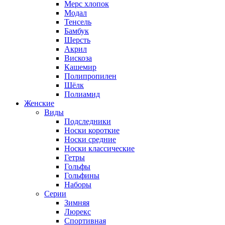
Мерс хлопок
Модал
Тенсель
Бамбук
Шерсть
Акрил
Вискоза
Кашемир
Полипропилен
Шёлк
Полиамид
Женские
Виды
Подследники
Носки короткие
Носки средние
Носки классические
Гетры
Гольфы
Гольфины
Наборы
Серии
Зимняя
Люрекс
Спортивная