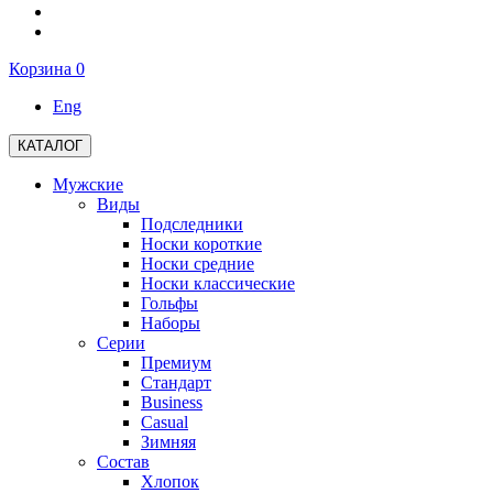
Корзина
0
Eng
КАТАЛОГ
Мужские
Виды
Подследники
Носки короткие
Носки средние
Носки классические
Гольфы
Наборы
Серии
Премиум
Стандарт
Business
Casual
Зимняя
Состав
Хлопок