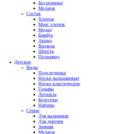
Без резинки
Меланж
Состав
Хлопок
Мерс хлопок
Модал
Бамбук
Акрил
Вискоза
Шерсть
Полиамид
Детские
Виды
Подследники
Носки малышковые
Носки классические
Гольфы
Легинсы
Колготки
Наборы
Серии
Для мальчиков
Для девочек
Зимняя
Меланж