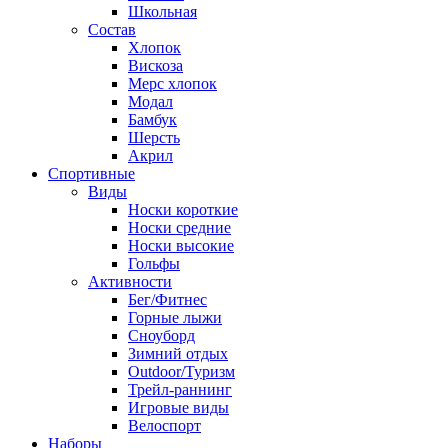
Школьная
Состав
Хлопок
Вискоза
Мерс хлопок
Модал
Бамбук
Шерсть
Акрил
Спортивные
Виды
Носки короткие
Носки средние
Носки высокие
Гольфы
Активности
Бег/Фитнес
Горные лыжи
Сноуборд
Зимний отдых
Outdoor/Туризм
Трейл-раннинг
Игровые виды
Велоспорт
Наборы