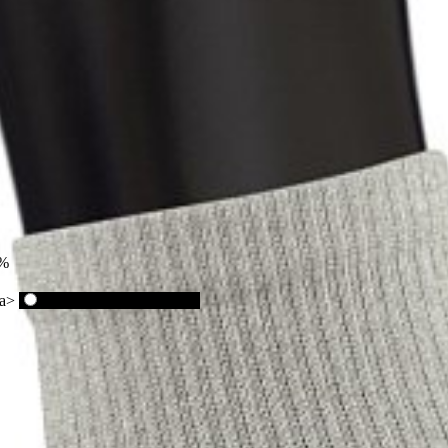
8%
a>
<a href="">Черный</a>