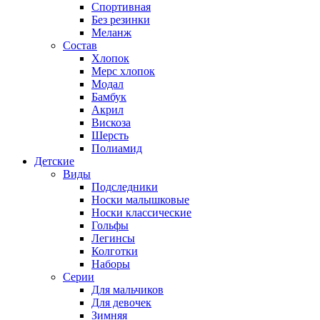
Спортивная
Без резинки
Меланж
Состав
Хлопок
Мерс хлопок
Модал
Бамбук
Акрил
Вискоза
Шерсть
Полиамид
Детские
Виды
Подследники
Носки малышковые
Носки классические
Гольфы
Легинсы
Колготки
Наборы
Серии
Для мальчиков
Для девочек
Зимняя