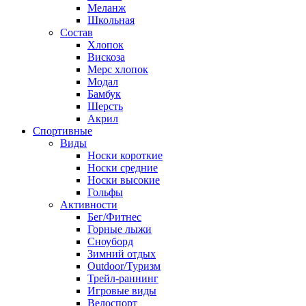
Меланж
Школьная
Состав
Хлопок
Вискоза
Мерс хлопок
Модал
Бамбук
Шерсть
Акрил
Спортивные
Виды
Носки короткие
Носки средние
Носки высокие
Гольфы
Активности
Бег/Фитнес
Горные лыжи
Сноуборд
Зимний отдых
Outdoor/Туризм
Трейл-раннинг
Игровые виды
Велоспорт