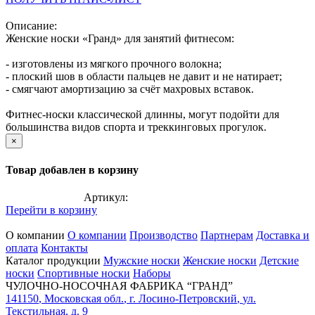
Описание:
Женские носки «Гранд» для занятий фитнесом:
- изготовлены из мягкого прочного волокна;
- плоский шов в области пальцев не давит и не натирает;
- смягчают амортизацию за счёт махровых вставок.
Фитнес-носки классической длинны, могут подойти для
большинства видов спорта и треккинговых прогулок.
×
Товар добавлен в корзину
Артикул:
Перейти в корзину
О компании
О компании
Производство
Партнерам
Доставка и
оплата
Контакты
Каталог продукции
Мужские носки
Женские носки
Детские
носки
Спортивные носки
Наборы
ЧУЛОЧНО-НОСОЧНАЯ ФАБРИКА “ГРАНД”
141150
,
Московская обл.
,
г. Лосино-Петровский
,
ул.
Текстильная, д. 9