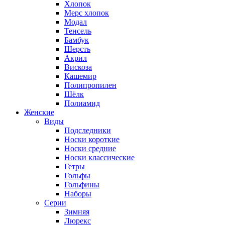
Хлопок
Мерс хлопок
Модал
Тенсель
Бамбук
Шерсть
Акрил
Вискоза
Кашемир
Полипропилен
Шёлк
Полиамид
Женские
Виды
Подследники
Носки короткие
Носки средние
Носки классические
Гетры
Гольфы
Гольфины
Наборы
Серии
Зимняя
Люрекс