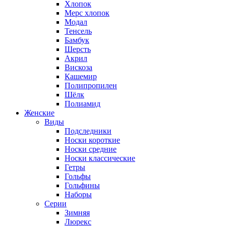
Хлопок
Мерс хлопок
Модал
Тенсель
Бамбук
Шерсть
Акрил
Вискоза
Кашемир
Полипропилен
Шёлк
Полиамид
Женские
Виды
Подследники
Носки короткие
Носки средние
Носки классические
Гетры
Гольфы
Гольфины
Наборы
Серии
Зимняя
Люрекс