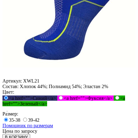
Артикул:
XWL21
Состав:
Хлопок 44%; Полиамид 54%; Эластан 2%
Цвет:
<a href="">Синий</a>
<a href="">Фуксия</a>
<a
href="">Зеленый</a>
Размер:
35-38
39-42
Помощник по размерам
Цена по запросу
В КОРЗИНУ