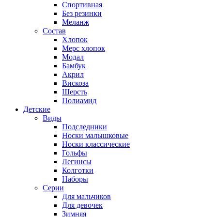
Спортивная
Без резинки
Меланж
Состав
Хлопок
Мерс хлопок
Модал
Бамбук
Акрил
Вискоза
Шерсть
Полиамид
Детские
Виды
Подследники
Носки малышковые
Носки классические
Гольфы
Легинсы
Колготки
Наборы
Серии
Для мальчиков
Для девочек
Зимняя