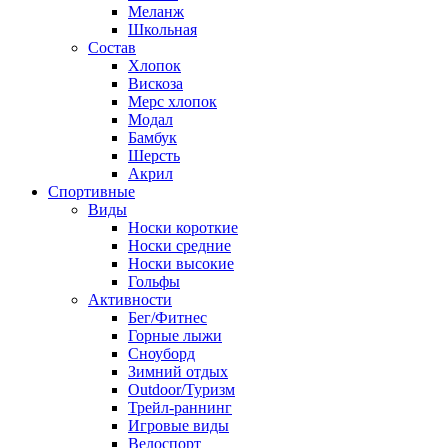
Меланж
Школьная
Состав
Хлопок
Вискоза
Мерс хлопок
Модал
Бамбук
Шерсть
Акрил
Спортивные
Виды
Носки короткие
Носки средние
Носки высокие
Гольфы
Активности
Бег/Фитнес
Горные лыжи
Сноуборд
Зимний отдых
Outdoor/Туризм
Трейл-раннинг
Игровые виды
Велоспорт