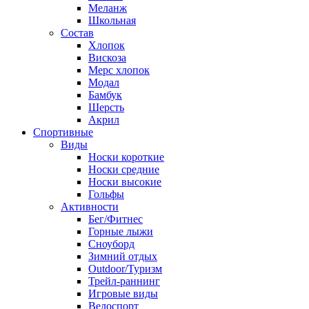
Меланж
Школьная
Состав
Хлопок
Вискоза
Мерс хлопок
Модал
Бамбук
Шерсть
Акрил
Спортивные
Виды
Носки короткие
Носки средние
Носки высокие
Гольфы
Активности
Бег/Фитнес
Горные лыжи
Сноуборд
Зимний отдых
Outdoor/Туризм
Трейл-раннинг
Игровые виды
Велоспорт