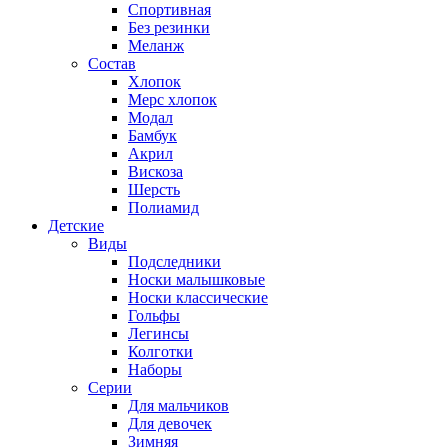
Спортивная
Без резинки
Меланж
Состав
Хлопок
Мерс хлопок
Модал
Бамбук
Акрил
Вискоза
Шерсть
Полиамид
Детские
Виды
Подследники
Носки малышковые
Носки классические
Гольфы
Легинсы
Колготки
Наборы
Серии
Для мальчиков
Для девочек
Зимняя