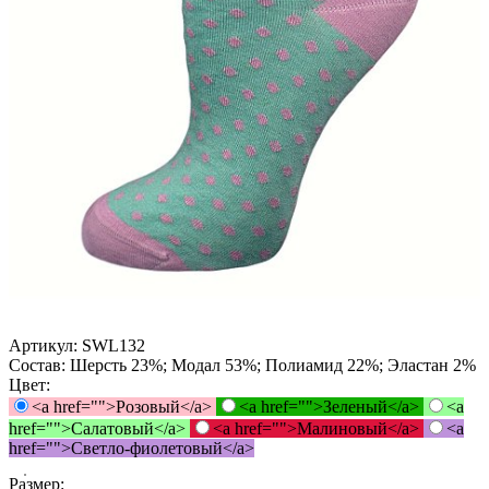
Артикул:
SWL132
Состав:
Шерсть 23%; Модал 53%; Полиамид 22%; Эластан 2%
Цвет:
<a href="">Розовый</a>
<a href="">Зеленый</a>
<a
href="">Салатовый</a>
<a href="">Малиновый</a>
<a
href="">Светло-фиолетовый</a>
Размер: