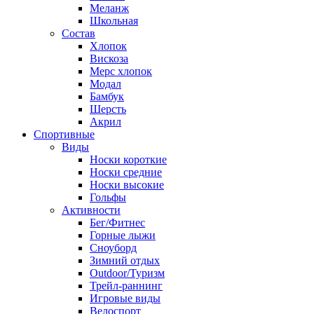
Меланж
Школьная
Состав
Хлопок
Вискоза
Мерс хлопок
Модал
Бамбук
Шерсть
Акрил
Спортивные
Виды
Носки короткие
Носки средние
Носки высокие
Гольфы
Активности
Бег/Фитнес
Горные лыжи
Сноуборд
Зимний отдых
Outdoor/Туризм
Трейл-раннинг
Игровые виды
Велоспорт