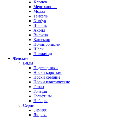
Хлопок
Мерс хлопок
Модал
Тенсель
Бамбук
Шерсть
Акрил
Вискоза
Кашемир
Полипропилен
Шёлк
Полиамид
Женские
Виды
Подследники
Носки короткие
Носки средние
Носки классические
Гетры
Гольфы
Гольфины
Наборы
Серии
Зимняя
Люрекс