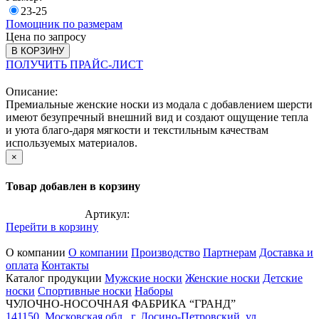
23-25
Помощник по размерам
Цена по запросу
В КОРЗИНУ
ПОЛУЧИТЬ ПРАЙС-ЛИСТ
Описание:
Премиальные женские носки из модала с добавлением шерсти
имеют безупречный внешний вид и создают ощущение тепла
и уюта благо-даря мягкости и текстильным качествам
используемых материалов.
×
Товар добавлен в корзину
Артикул:
Перейти в корзину
О компании
О компании
Производство
Партнерам
Доставка и
оплата
Контакты
Каталог продукции
Мужские носки
Женские носки
Детские
носки
Спортивные носки
Наборы
ЧУЛОЧНО-НОСОЧНАЯ ФАБРИКА “ГРАНД”
141150
,
Московская обл.
,
г. Лосино-Петровский
,
ул.