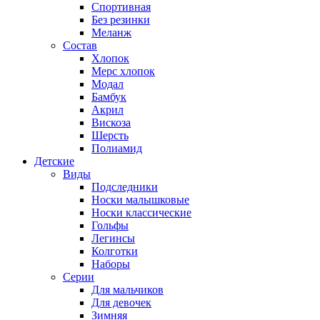
Спортивная
Без резинки
Меланж
Состав
Хлопок
Мерс хлопок
Модал
Бамбук
Акрил
Вискоза
Шерсть
Полиамид
Детские
Виды
Подследники
Носки малышковые
Носки классические
Гольфы
Легинсы
Колготки
Наборы
Серии
Для мальчиков
Для девочек
Зимняя