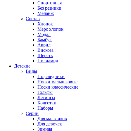
Спортивная
Без резинки
Меланж
Состав
Хлопок
Мерс хлопок
Модал
Бамбук
Акрил
Вискоза
Шерсть
Полиамид
Детские
Виды
Подследники
Носки малышковые
Носки классические
Гольфы
Легинсы
Колготки
Наборы
Серии
Для мальчиков
Для девочек
Зимняя