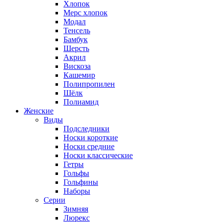
Хлопок
Мерс хлопок
Модал
Тенсель
Бамбук
Шерсть
Акрил
Вискоза
Кашемир
Полипропилен
Шёлк
Полиамид
Женские
Виды
Подследники
Носки короткие
Носки средние
Носки классические
Гетры
Гольфы
Гольфины
Наборы
Серии
Зимняя
Люрекс