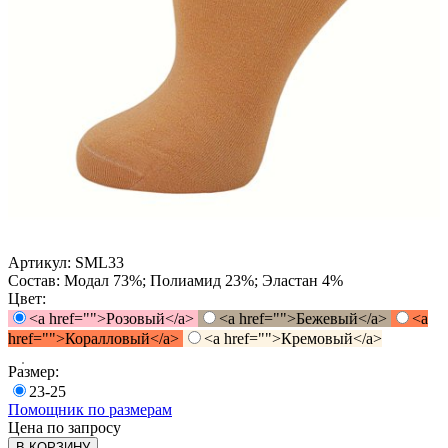
Артикул:
SML33
Состав:
Модал 73%; Полиамид 23%; Эластан 4%
Цвет:
<a href="">Розовый</a>
<a href="">Бежевый</a>
<a
href="">Коралловый</a>
<a href="">Кремовый</a>
Размер:
23-25
Помощник по размерам
Цена по запросу
В КОРЗИНУ