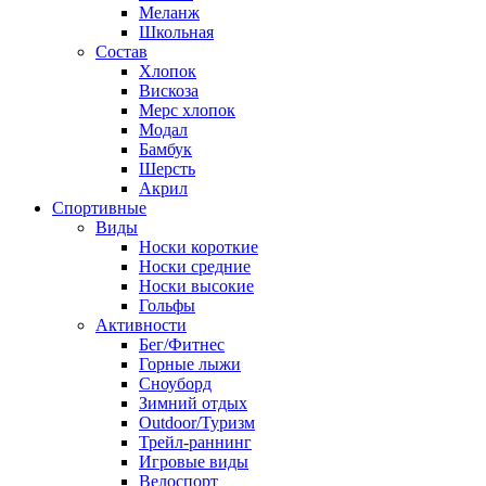
Меланж
Школьная
Состав
Хлопок
Вискоза
Мерс хлопок
Модал
Бамбук
Шерсть
Акрил
Спортивные
Виды
Носки короткие
Носки средние
Носки высокие
Гольфы
Активности
Бег/Фитнес
Горные лыжи
Сноуборд
Зимний отдых
Outdoor/Туризм
Трейл-раннинг
Игровые виды
Велоспорт