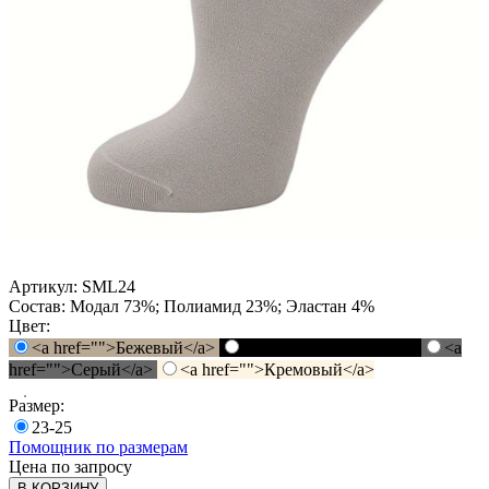
Артикул:
SML24
Состав:
Модал 73%; Полиамид 23%; Эластан 4%
Цвет:
<a href="">Бежевый</a>
<a href="">Черный</a>
<a
href="">Серый</a>
<a href="">Кремовый</a>
Размер:
23-25
Помощник по размерам
Цена по запросу
В КОРЗИНУ