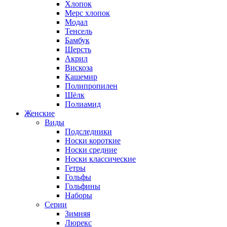
Хлопок
Мерс хлопок
Модал
Тенсель
Бамбук
Шерсть
Акрил
Вискоза
Кашемир
Полипропилен
Шёлк
Полиамид
Женские
Виды
Подследники
Носки короткие
Носки средние
Носки классические
Гетры
Гольфы
Гольфины
Наборы
Серии
Зимняя
Люрекс