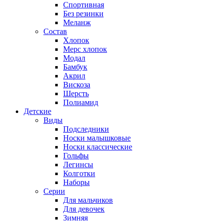
Спортивная
Без резинки
Меланж
Состав
Хлопок
Мерс хлопок
Модал
Бамбук
Акрил
Вискоза
Шерсть
Полиамид
Детские
Виды
Подследники
Носки малышковые
Носки классические
Гольфы
Легинсы
Колготки
Наборы
Серии
Для мальчиков
Для девочек
Зимняя