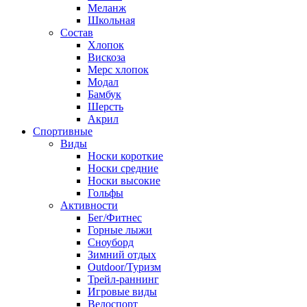
Меланж
Школьная
Состав
Хлопок
Вискоза
Мерс хлопок
Модал
Бамбук
Шерсть
Акрил
Спортивные
Виды
Носки короткие
Носки средние
Носки высокие
Гольфы
Активности
Бег/Фитнес
Горные лыжи
Сноуборд
Зимний отдых
Outdoor/Туризм
Трейл-раннинг
Игровые виды
Велоспорт