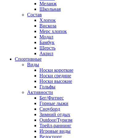
Меланж
Школьная
Состав
Хлопок
Вискоза
Мерс хлопок
Модал
Бамбук
Шерсть
Акрил
Спортивные
Виды
Носки короткие
Носки средние
Носки высокие
Гольфы
Активности
Бег/Фитнес
Горные лыжи
Сноуборд
Зимний отдых
Outdoor/Туризм
Трейл-раннинг
Игровые виды
Велоспорт