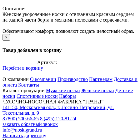
Описание:
Женские укороченные носки с отвязанным красным сердцем
на задней части борта и мелкими полосками с сердечками.
Обеспечивают комфорт, позволяют создать целостный образ.
×
Товар добавлен в корзину
Артикул:
Перейти в корзину
О компании
О компании
Производство
Партнерам
Доставка и
оплата
Контакты
Каталог продукции
Мужские носки
Женские носки
Детские
носки
Спортивные носки
Наборы
ЧУЛОЧНО-НОСОЧНАЯ ФАБРИКА “ГРАНД”
141150
,
Московская обл.
,
г. Лосино-Петровский
,
ул.
Текстильная, д. 9
8 (800) 500-66-65
8 (495) 120-81-24
заказать обратный звонок
info@noskigrand.ru
Написать директору