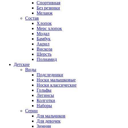
Спортивная
Без резинки
Меланж
Состав
Хлопок
Мерс хлопок
Модал
Бамбук
Акрил
Вискоза
Шерсть
Полиамид
Детские
Виды
Подследники
Носки малышковые
Носки классические
Гольфы
Легинсы
Колготки
Наборы
Серии
Для мальчиков
Для девочек
Зимняя