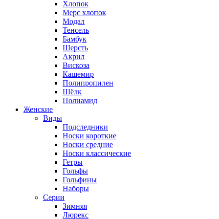
Хлопок
Мерс хлопок
Модал
Тенсель
Бамбук
Шерсть
Акрил
Вискоза
Кашемир
Полипропилен
Шёлк
Полиамид
Женские
Виды
Подследники
Носки короткие
Носки средние
Носки классические
Гетры
Гольфы
Гольфины
Наборы
Серии
Зимняя
Люрекс