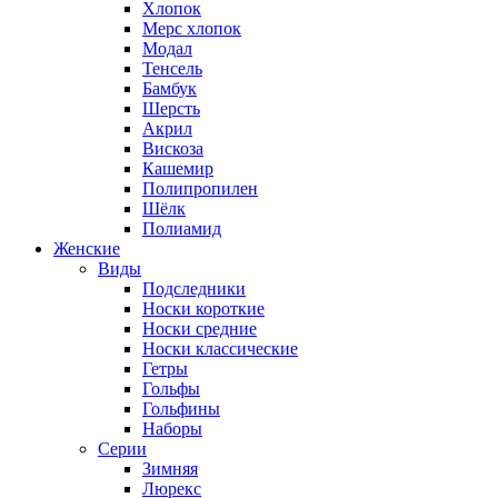
Хлопок
Мерс хлопок
Модал
Тенсель
Бамбук
Шерсть
Акрил
Вискоза
Кашемир
Полипропилен
Шёлк
Полиамид
Женские
Виды
Подследники
Носки короткие
Носки средние
Носки классические
Гетры
Гольфы
Гольфины
Наборы
Серии
Зимняя
Люрекс