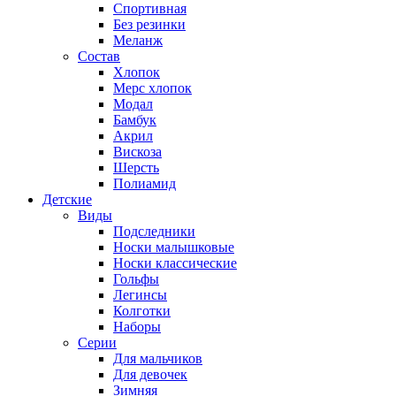
Спортивная
Без резинки
Меланж
Состав
Хлопок
Мерс хлопок
Модал
Бамбук
Акрил
Вискоза
Шерсть
Полиамид
Детские
Виды
Подследники
Носки малышковые
Носки классические
Гольфы
Легинсы
Колготки
Наборы
Серии
Для мальчиков
Для девочек
Зимняя