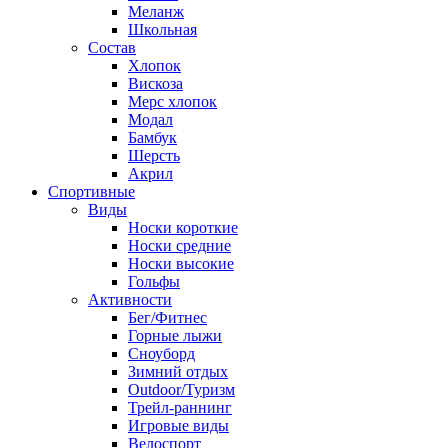
Меланж
Школьная
Состав
Хлопок
Вискоза
Мерс хлопок
Модал
Бамбук
Шерсть
Акрил
Спортивные
Виды
Носки короткие
Носки средние
Носки высокие
Гольфы
Активности
Бег/Фитнес
Горные лыжи
Сноуборд
Зимний отдых
Outdoor/Туризм
Трейл-раннинг
Игровые виды
Велоспорт