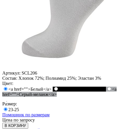
Артикул:
SCL206
Состав:
Хлопок 72%; Полиамид 25%; Эластан 3%
Цвет:
<a href="">Белый</a>
<a href="">Черный</a>
<a
href="">Серый-меланж</a>
Размер:
23-25
Помощник по размерам
Цена по запросу
В КОРЗИНУ