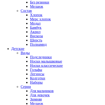
Без резинки
Меланж
Состав
Хлопок
Мерс хлопок
Модал
Бамбук
Акрил
Вискоза
Шерсть
Полиамид
Детские
Виды
Подследники
Носки малышковые
Носки классические
Гольфы
Легинсы
Колготки
Наборы
Серии
Для мальчиков
Для девочек
Зимняя
Меланж