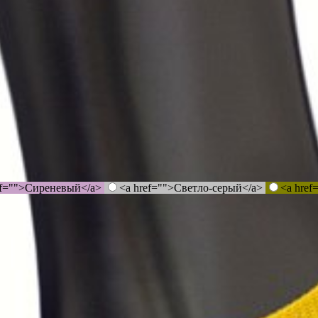
ef="">Сиреневый</a>
<a href="">Светло-серый</a>
<a hre