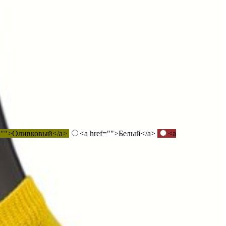
f="">Оливковый</a>
<a href="">Белый</a>
<a