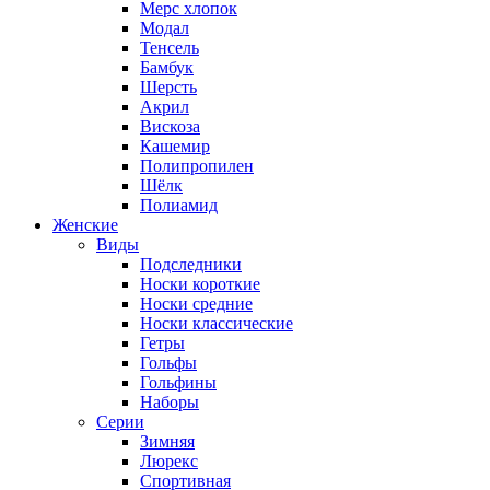
Мерс хлопок
Модал
Тенсель
Бамбук
Шерсть
Акрил
Вискоза
Кашемир
Полипропилен
Шёлк
Полиамид
Женские
Виды
Подследники
Носки короткие
Носки средние
Носки классические
Гетры
Гольфы
Гольфины
Наборы
Серии
Зимняя
Люрекс
Спортивная