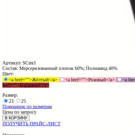
Артикул:
SCmr1
Состав:
Мерсеризованный хлопок 60%; Полиамид 40%
Цвет:
<a href="">Жёлтый</a>
<a href="">Розовый</a>
<a hr
href="">Бордовый</a>
Размер:
23
25
Помощник по размерам
Цена по запросу
В КОРЗИНУ
ПОЛУЧИТЬ ПРАЙС-ЛИСТ