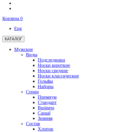
Корзина
0
Eng
КАТАЛОГ
Мужские
Виды
Подследники
Носки короткие
Носки средние
Носки классические
Гольфы
Наборы
Серии
Премиум
Стандарт
Business
Casual
Зимняя
Состав
Хлопок