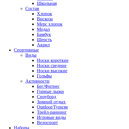
Школьная
Состав
Хлопок
Вискоза
Мерс хлопок
Модал
Бамбук
Шерсть
Акрил
Спортивные
Виды
Носки короткие
Носки средние
Носки высокие
Гольфы
Активности
Бег/Фитнес
Горные лыжи
Сноуборд
Зимний отдых
Outdoor/Туризм
Трейл-раннинг
Игровые виды
Велоспорт
Наборы