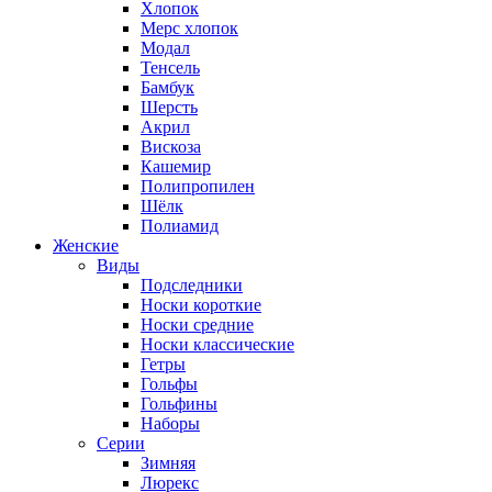
Хлопок
Мерс хлопок
Модал
Тенсель
Бамбук
Шерсть
Акрил
Вискоза
Кашемир
Полипропилен
Шёлк
Полиамид
Женские
Виды
Подследники
Носки короткие
Носки средние
Носки классические
Гетры
Гольфы
Гольфины
Наборы
Серии
Зимняя
Люрекс