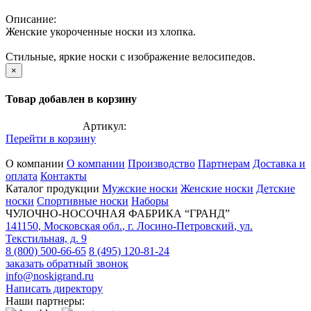
Описание:
Женские укороченные носки из хлопка.
Стильные, яркие носки с изображение велосипедов.
×
Товар добавлен в корзину
Артикул:
Перейти в корзину
О компании
О компании
Производство
Партнерам
Доставка и
оплата
Контакты
Каталог продукции
Мужские носки
Женские носки
Детские
носки
Спортивные носки
Наборы
ЧУЛОЧНО-НОСОЧНАЯ ФАБРИКА “ГРАНД”
141150
,
Московская обл.
,
г. Лосино-Петровский
,
ул.
Текстильная, д. 9
8 (800) 500-66-65
8 (495) 120-81-24
заказать обратный звонок
info@noskigrand.ru
Написать директору
Наши партнеры: