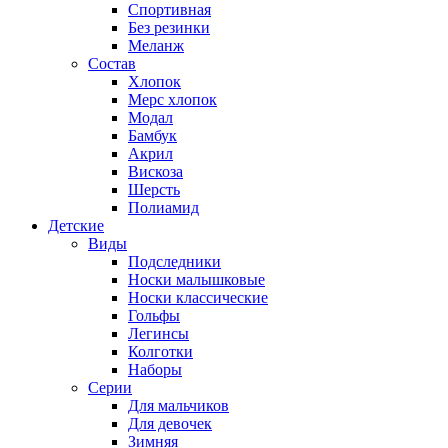
Спортивная
Без резинки
Меланж
Состав
Хлопок
Мерс хлопок
Модал
Бамбук
Акрил
Вискоза
Шерсть
Полиамид
Детские
Виды
Подследники
Носки малышковые
Носки классические
Гольфы
Легинсы
Колготки
Наборы
Серии
Для мальчиков
Для девочек
Зимняя