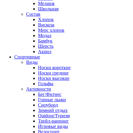
Меланж
Школьная
Состав
Хлопок
Вискоза
Мерс хлопок
Модал
Бамбук
Шерсть
Акрил
Спортивные
Виды
Носки короткие
Носки средние
Носки высокие
Гольфы
Активности
Бег/Фитнес
Горные лыжи
Сноуборд
Зимний отдых
Outdoor/Туризм
Трейл-раннинг
Игровые виды
Велоспорт