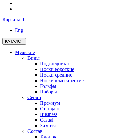
Корзина
0
Eng
КАТАЛОГ
Мужские
Виды
Подследники
Носки короткие
Носки средние
Носки классические
Гольфы
Наборы
Серии
Премиум
Стандарт
Business
Casual
Зимняя
Состав
Хлопок