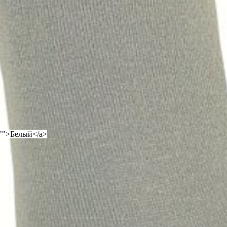
="">Белый</a>