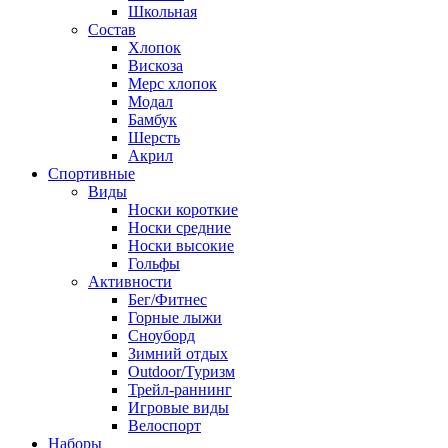
Школьная
Состав
Хлопок
Вискоза
Мерс хлопок
Модал
Бамбук
Шерсть
Акрил
Спортивные
Виды
Носки короткие
Носки средние
Носки высокие
Гольфы
Активности
Бег/Фитнес
Горные лыжи
Сноуборд
Зимний отдых
Outdoor/Туризм
Трейл-раннинг
Игровые виды
Велоспорт
Наборы