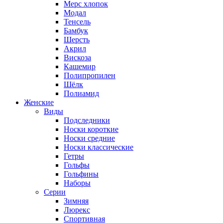
Мерс хлопок
Модал
Тенсель
Бамбук
Шерсть
Акрил
Вискоза
Кашемир
Полипропилен
Шёлк
Полиамид
Женские
Виды
Подследники
Носки короткие
Носки средние
Носки классические
Гетры
Гольфы
Гольфины
Наборы
Серии
Зимняя
Люрекс
Спортивная