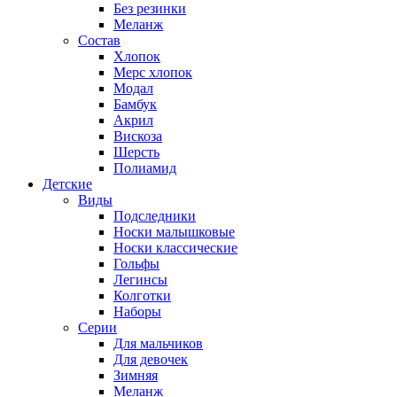
Без резинки
Меланж
Состав
Хлопок
Мерс хлопок
Модал
Бамбук
Акрил
Вискоза
Шерсть
Полиамид
Детские
Виды
Подследники
Носки малышковые
Носки классические
Гольфы
Легинсы
Колготки
Наборы
Серии
Для мальчиков
Для девочек
Зимняя
Меланж