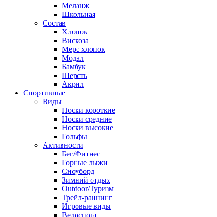
Меланж
Школьная
Состав
Хлопок
Вискоза
Мерс хлопок
Модал
Бамбук
Шерсть
Акрил
Спортивные
Виды
Носки короткие
Носки средние
Носки высокие
Гольфы
Активности
Бег/Фитнес
Горные лыжи
Сноуборд
Зимний отдых
Outdoor/Туризм
Трейл-раннинг
Игровые виды
Велоспорт