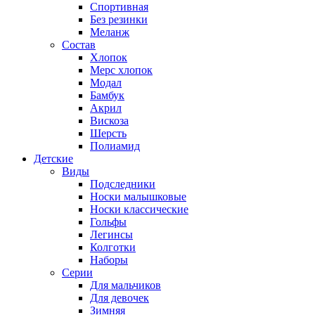
Спортивная
Без резинки
Меланж
Состав
Хлопок
Мерс хлопок
Модал
Бамбук
Акрил
Вискоза
Шерсть
Полиамид
Детские
Виды
Подследники
Носки малышковые
Носки классические
Гольфы
Легинсы
Колготки
Наборы
Серии
Для мальчиков
Для девочек
Зимняя