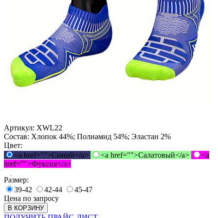
Артикул:
XWL22
Состав:
Хлопок 44%; Полиамид 54%; Эластан 2%
Цвет:
<a href="">Синий</a>
<a href="">Салатовый</a>
<a
href="">Фуксия</a>
Размер:
39-42
42-44
45-47
Цена по запросу
В КОРЗИНУ
ПОЛУЧИТЬ ПРАЙС-ЛИСТ