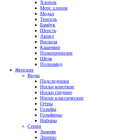
Хлопок
Мерс хлопок
Модал
Тенсель
Бамбук
Шерсть
Акрил
Вискоза
Кашемир
Полипропилен
Шёлк
Полиамид
Женские
Виды
Подследники
Носки короткие
Носки средние
Носки классические
Гетры
Гольфы
Гольфины
Наборы
Серии
Зимняя
Люрекс