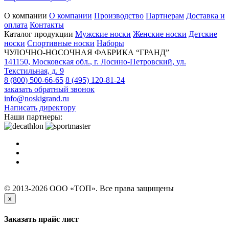
О компании
О компании
Производство
Партнерам
Доставка и
оплата
Контакты
Каталог продукции
Мужские носки
Женские носки
Детские
носки
Спортивные носки
Наборы
ЧУЛОЧНО-НОСОЧНАЯ ФАБРИКА “ГРАНД”
141150
,
Московская обл.
,
г. Лосино-Петровский
,
ул.
Текстильная, д. 9
8 (800) 500-66-65
8 (495) 120-81-24
заказать обратный звонок
info@noskigrand.ru
Написать директору
Наши партнеры:
© 2013-2026 ООО «ТОП». Все права защищены
x
Заказать прайс лист