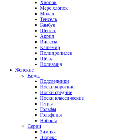
Хлопок
Мерс хлопок
Модал
Тенсель
Бамбук
Шерсть
Акрил
Вискоза
Кашемир
Полипропилен
Шёлк
Полиамид
Женские
Виды
Подследники
Носки короткие
Носки средние
Носки классические
Гетры
Гольфы
Гольфины
Наборы
Серии
Зимняя
Люрекс