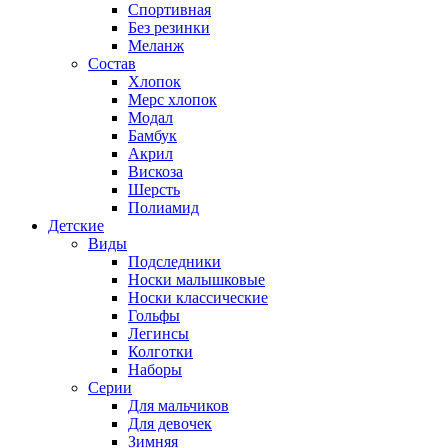
Спортивная
Без резинки
Меланж
Состав
Хлопок
Мерс хлопок
Модал
Бамбук
Акрил
Вискоза
Шерсть
Полиамид
Детские
Виды
Подследники
Носки малышковые
Носки классические
Гольфы
Легинсы
Колготки
Наборы
Серии
Для мальчиков
Для девочек
Зимняя