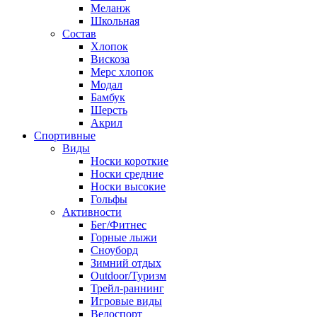
Меланж
Школьная
Состав
Хлопок
Вискоза
Мерс хлопок
Модал
Бамбук
Шерсть
Акрил
Спортивные
Виды
Носки короткие
Носки средние
Носки высокие
Гольфы
Активности
Бег/Фитнес
Горные лыжи
Сноуборд
Зимний отдых
Outdoor/Туризм
Трейл-раннинг
Игровые виды
Велоспорт