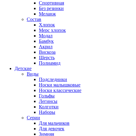
Спортивная
Без резинки
Меланж
Состав
Хлопок
Мерс хлопок
Модал
Бамбук
Акрил
Вискоза
Шерсть
Полиамид
Детские
Виды
Подследники
Носки малышковые
Носки классические
Гольфы
Легинсы
Колготки
Наборы
Серии
Для мальчиков
Для девочек
Зимняя