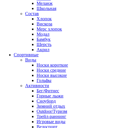
Меланж
Школьная
Состав
Хлопок
Вискоза
Мерс хлопок
Модал
Бамбук
Шерсть
Акрил
Спортивные
Виды
Носки короткие
Носки средние
Носки высокие
Гольфы
Активности
Бег/Фитнес
Горные лыжи
Сноуборд
Зимний отдых
Outdoor/Туризм
Трейл-раннинг
Игровые виды
Велоспорт