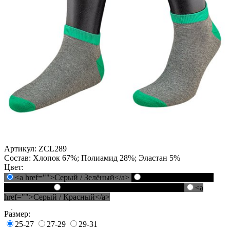
Артикул:
ZCL289
Состав:
Хлопок 67%; Полиамид 28%; Эластан 5%
Цвет:
<a href="">Серый / Зелёный</a>
<a href="">Чёрный /
Зелёный</a>
<a href="">Чёрный / Красный</a>
<a
href="">Серый / Красный</a>
Размер:
25-27
27-29
29-31