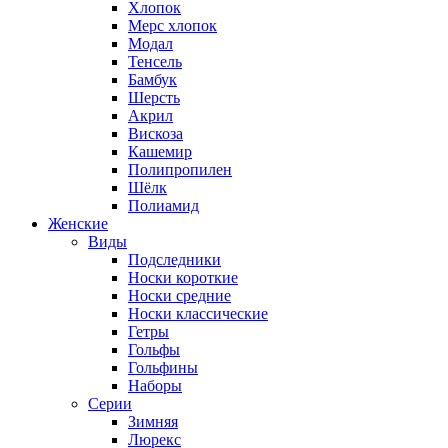
Хлопок
Мерс хлопок
Модал
Тенсель
Бамбук
Шерсть
Акрил
Вискоза
Кашемир
Полипропилен
Шёлк
Полиамид
Женские
Виды
Подследники
Носки короткие
Носки средние
Носки классические
Гетры
Гольфы
Гольфины
Наборы
Серии
Зимняя
Люрекс