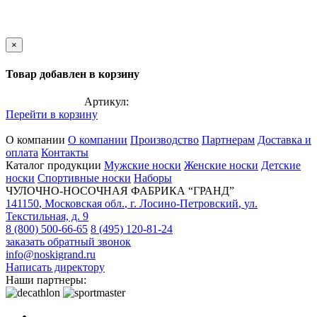
×
Товар добавлен в корзину
Артикул:
Перейти в корзину
О компании
О компании
Производство
Партнерам
Доставка и
оплата
Контакты
Каталог продукции
Мужские носки
Женские носки
Детские
носки
Спортивные носки
Наборы
ЧУЛОЧНО-НОСОЧНАЯ ФАБРИКА “ГРАНД”
141150
,
Московская обл.
,
г. Лосино-Петровский
,
ул.
Текстильная, д. 9
8 (800) 500-66-65
8 (495) 120-81-24
заказать обратный звонок
info@noskigrand.ru
Написать директору
Наши партнеры: