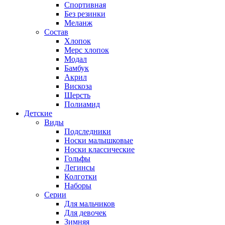
Спортивная
Без резинки
Меланж
Состав
Хлопок
Мерс хлопок
Модал
Бамбук
Акрил
Вискоза
Шерсть
Полиамид
Детские
Виды
Подследники
Носки малышковые
Носки классические
Гольфы
Легинсы
Колготки
Наборы
Серии
Для мальчиков
Для девочек
Зимняя