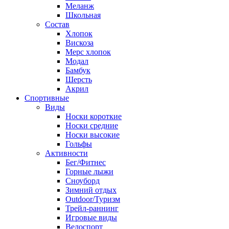
Меланж
Школьная
Состав
Хлопок
Вискоза
Мерс хлопок
Модал
Бамбук
Шерсть
Акрил
Спортивные
Виды
Носки короткие
Носки средние
Носки высокие
Гольфы
Активности
Бег/Фитнес
Горные лыжи
Сноуборд
Зимний отдых
Outdoor/Туризм
Трейл-раннинг
Игровые виды
Велоспорт