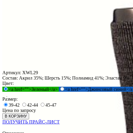
Артикул:
XWL29
Состав:
Акрил 35%; Шерсть 15%; Полиамид 41%; Эластан 9%
Цвет:
<a href="">Зеленый</a>
<a href="">Джинсовый синий</a
Размер:
39-42
42-44
45-47
Цена по запросу
В КОРЗИНУ
ПОЛУЧИТЬ ПРАЙС-ЛИСТ