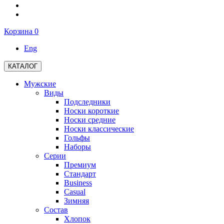
Корзина
0
Eng
КАТАЛОГ
Мужские
Виды
Подследники
Носки короткие
Носки средние
Носки классические
Гольфы
Наборы
Серии
Премиум
Стандарт
Business
Casual
Зимняя
Состав
Хлопок