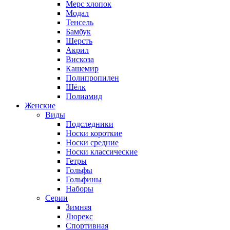
Мерс хлопок
Модал
Тенсель
Бамбук
Шерсть
Акрил
Вискоза
Кашемир
Полипропилен
Шёлк
Полиамид
Женские
Виды
Подследники
Носки короткие
Носки средние
Носки классические
Гетры
Гольфы
Гольфины
Наборы
Серии
Зимняя
Люрекс
Спортивная