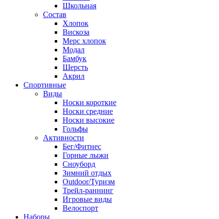
Школьная
Состав
Хлопок
Вискоза
Мерс хлопок
Модал
Бамбук
Шерсть
Акрил
Спортивные
Виды
Носки короткие
Носки средние
Носки высокие
Гольфы
Активности
Бег/Фитнес
Горные лыжи
Сноуборд
Зимний отдых
Outdoor/Туризм
Трейл-раннинг
Игровые виды
Велоспорт
Наборы