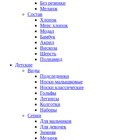
Без резинки
Меланж
Состав
Хлопок
Мерс хлопок
Модал
Бамбук
Акрил
Вискоза
Шерсть
Полиамид
Детские
Виды
Подследники
Носки малышковые
Носки классические
Гольфы
Легинсы
Колготки
Наборы
Серии
Для мальчиков
Для девочек
Зимняя
Меланж