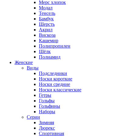
Мерс хлопок
Модал
Тенсель
Бамбук
Шерсть
Акрил
Вискоза
Кашемир
Полипропилен
Шёлк
Полиамид
Женские
Виды
Подследники
Носки короткие
Носки средние
Носки классические
Гетры
Гольфы
Гольфины
Наборы
Серии
Зимняя
Люрекс
Спортивная