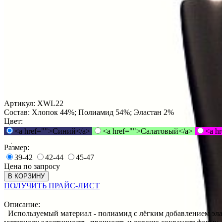
Артикул:
XWL22
Состав:
Хлопок 44%; Полиамид 54%; Эластан 2%
Цвет:
<a href="">Синий</a>
<a href="">Салатовый</a>
<a h
Размер:
39-42
42-44
45-47
Цена по запросу
В КОРЗИНУ
ПОЛУЧИТЬ ПРАЙС-ЛИСТ
Описание:
Используемый материал - полиамид с лёгким добавлением элас