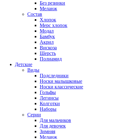
Без резинки
Меланж
Состав
Хлопок
Мерс хлопок
Модал
Бамбук
Акрил
Вискоза
Шерсть
Полиамид
Детские
Виды
Подследники
Носки малышковые
Носки классические
Гольфы
Легинсы
Колготки
Наборы
Серии
Для мальчиков
Для девочек
Зимняя
Меланж