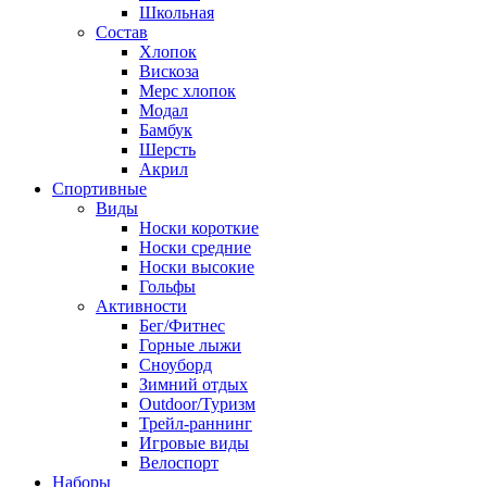
Школьная
Состав
Хлопок
Вискоза
Мерс хлопок
Модал
Бамбук
Шерсть
Акрил
Спортивные
Виды
Носки короткие
Носки средние
Носки высокие
Гольфы
Активности
Бег/Фитнес
Горные лыжи
Сноуборд
Зимний отдых
Outdoor/Туризм
Трейл-раннинг
Игровые виды
Велоспорт
Наборы