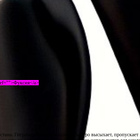
ref="">Фуксия</a>
тана. Гигроскопичный полиамид быстро высыхает, пропускает в