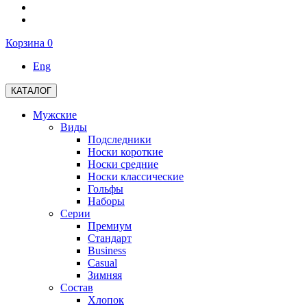
Корзина
0
Eng
КАТАЛОГ
Мужские
Виды
Подследники
Носки короткие
Носки средние
Носки классические
Гольфы
Наборы
Серии
Премиум
Стандарт
Business
Casual
Зимняя
Состав
Хлопок