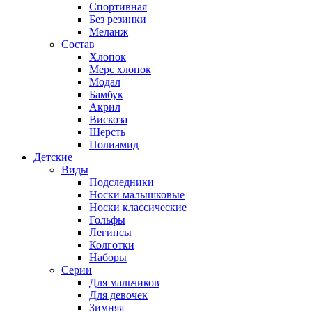
Спортивная
Без резинки
Меланж
Состав
Хлопок
Мерс хлопок
Модал
Бамбук
Акрил
Вискоза
Шерсть
Полиамид
Детские
Виды
Подследники
Носки малышковые
Носки классические
Гольфы
Легинсы
Колготки
Наборы
Серии
Для мальчиков
Для девочек
Зимняя