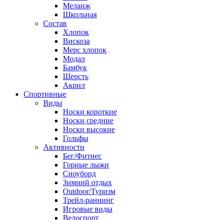
Меланж
Школьная
Состав
Хлопок
Вискоза
Мерс хлопок
Модал
Бамбук
Шерсть
Акрил
Спортивные
Виды
Носки короткие
Носки средние
Носки высокие
Гольфы
Активности
Бег/Фитнес
Горные лыжи
Сноуборд
Зимний отдых
Outdoor/Туризм
Трейл-раннинг
Игровые виды
Велоспорт