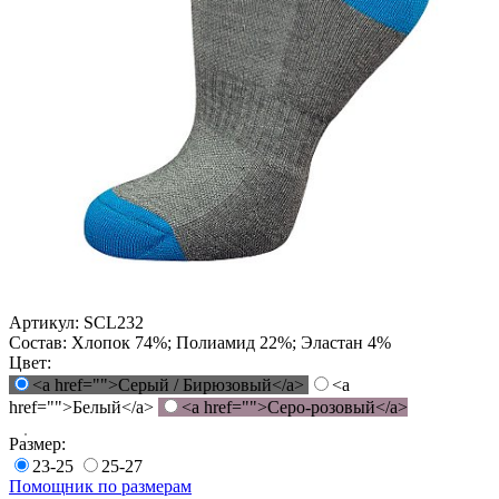
Артикул:
SCL232
Состав:
Хлопок 74%; Полиамид 22%; Эластан 4%
Цвет:
<a href="">Серый / Бирюзовый</a>
<a
href="">Белый</a>
<a href="">Серо-розовый</a>
Размер:
23-25
25-27
Помощник по размерам