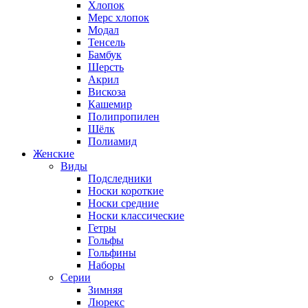
Хлопок
Мерс хлопок
Модал
Тенсель
Бамбук
Шерсть
Акрил
Вискоза
Кашемир
Полипропилен
Шёлк
Полиамид
Женские
Виды
Подследники
Носки короткие
Носки средние
Носки классические
Гетры
Гольфы
Гольфины
Наборы
Серии
Зимняя
Люрекс